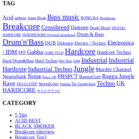
TAG
Bass music
Acid
BONG-RA
ambient
Amen Break
Breakbeats
Breakcore
Crossbreed
Darkstep
Death Metal
DIGITAL
Drum & Bass
HARDCORE
DOROHEDORO Original soundtrack
Drum'n'Bass
Electronica
DUB
Dubstep
Electro / Techno
Hardcore
Gabba
/ IDM
Hardcore Techno
FFF
GORE TECH
Industrial
Industrial
Hard Techno
Hard Drum&Bass
Hip Hop
IDM
Jungle
Hardcore
Industrial Techno
Murder Channel
Noise
Ragga Jungle
PRSPCT
Neurofunk
RaggaCore
Peace Off
Rave
Techno
UK
Speedcore
SKULLSTEP
Stazma The Junglechrist
HARDCORE
サイケアウツG
CATEGORY
5 Tips
ACID BEST
BLACK SMOKER
Breakcore interview
Breakcore Top3