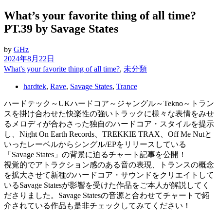
What’s your favorite thing of all time?
PT.39 by Savage States
by
GHz
2024年8月22日
What's your favorite thing of all time?
,
未分類
hardtek
,
Rave
,
Savage States
,
Trance
ハードテック～UKハードコア～ジャングル～Tekno～トラン
スを掛け合わせた快楽性の強いトラックに様々な表情をみせ
るメロディが合わさった独自のハードコア・スタイルを提示
し、Night On Earth Records、TREKKIE TRAX、Off Me Nutと
いったレーベルからシングル/EPをリリースしている
「Savage States」の背景に迫るチャート記事を公開！
視覚的でアトラクション感のある音の表現、トランスの概念
を拡大させて新種のハードコア・サウンドをクリエイトして
いるSavage Statesが影響を受けた作品をご本人が解説してく
ださりました。Savage Statesの音源と合わせてチャートで紹
介されている作品も是非チェックしてみてください！