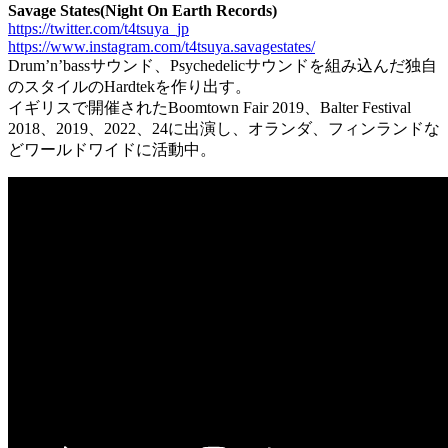
Savage States(Night On Earth Records)
https://twitter.com/t4tsuya_jp
https://www.instagram.com/t4tsuya.savagestates/
Drum’n’bassサウンド、Psychedelicサウンドを組み込んだ独自
のスタイルのHardtekを作り出す。
イギリスで開催されたBoomtown Fair 2019、Balter Festival
2018、2019、2022、24に出演し、オランダ、フィンランドな
どワールドワイドに活動中。