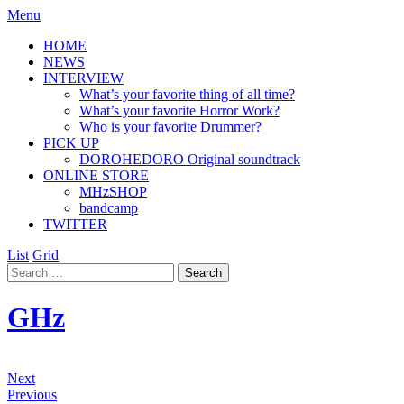
Menu
HOME
NEWS
INTERVIEW
What’s your favorite thing of all time?
What’s your favorite Horror Work?
Who is your favorite Drummer?
PICK UP
DOROHEDORO Original soundtrack
ONLINE STORE
MHzSHOP
bandcamp
TWITTER
List
Grid
GHz
Next
Previous