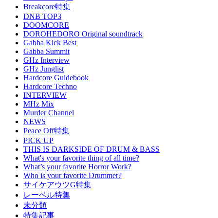
Breakcore特集
DNB TOP3
DOOMCORE
DOROHEDORO Original soundtrack
Gabba Kick Best
Gabba Summit
GHz Interview
GHz Junglist
Hardcore Guidebook
Hardcore Techno
INTERVIEW
MHz Mix
Murder Channel
NEWS
Peace Off特集
PICK UP
THIS IS DARKSIDE OF DRUM & BASS
What's your favorite thing of all time?
What’s your favorite Horror Work?
Who is your favorite Drummer?
サイケアウツG特集
レーベル特集
未分類
特集記事