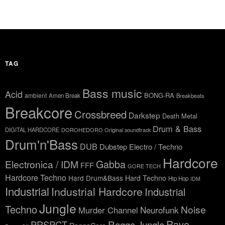
TAG
Bass music
Acid
BONG-RA
ambient
Amen Break
Breakbeats
Breakcore
Crossbreed
Darkstep
Death Metal
Drum & Bass
DIGITAL HARDCORE
DOROHEDORO Original soundtrack
Drum'n'Bass
DUB
Dubstep
Electro / Techno
Hardcore
Gabba
Electronica / IDM
FFF
GORE TECH
Hardcore Techno
Hard Drum&Bass
Hard Techno
Hip Hop
IDM
Industrial
Industrial Hardcore
Industrial
Jungle
Techno
Noise
Neurofunk
Murder Channel
Rave
Ragga Jungle
PRSPCT