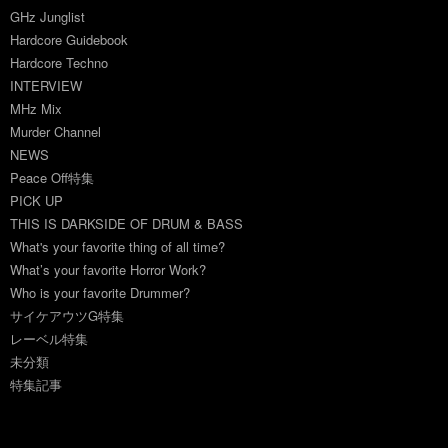
GHz Junglist
Hardcore Guidebook
Hardcore Techno
INTERVIEW
MHz Mix
Murder Channel
NEWS
Peace Off特集
PICK UP
THIS IS DARKSIDE OF DRUM & BASS
What's your favorite thing of all time?
What’s your favorite Horror Work?
Who is your favorite Drummer?
サイケアウツG特集
レーベル特集
未分類
特集記事