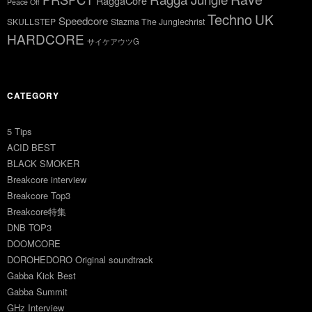
RaggaCore
Peace Off
Techno
UK
Speedcore
SKULLSTEP
Stazma The Junglechrist
HARDCORE
サイケアウツG
CATEGORY
5 Tips
ACID BEST
BLACK SMOKER
Breakcore interview
Breakcore Top3
Breakcore特集
DNB TOP3
DOOMCORE
DOROHEDORO Original soundtrack
Gabba Kick Best
Gabba Summit
GHz Interview