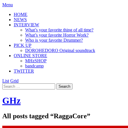
Menu
HOME
NEWS
INTERVIEW
What’s your favorite thing of all time?
What’s your favorite Horror Work?
Who is your favorite Drummer?
PICK UP
DOROHEDORO Original soundtrack
ONLINE STORE
MHzSHOP
bandcamp
TWITTER
List
Grid
GHz
All posts tagged “
RaggaCore
”