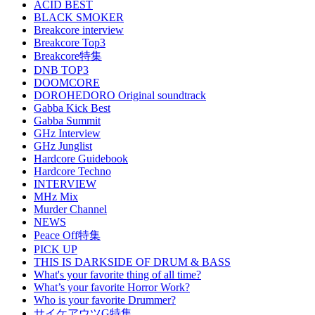
ACID BEST
BLACK SMOKER
Breakcore interview
Breakcore Top3
Breakcore特集
DNB TOP3
DOOMCORE
DOROHEDORO Original soundtrack
Gabba Kick Best
Gabba Summit
GHz Interview
GHz Junglist
Hardcore Guidebook
Hardcore Techno
INTERVIEW
MHz Mix
Murder Channel
NEWS
Peace Off特集
PICK UP
THIS IS DARKSIDE OF DRUM & BASS
What's your favorite thing of all time?
What’s your favorite Horror Work?
Who is your favorite Drummer?
サイケアウツG特集