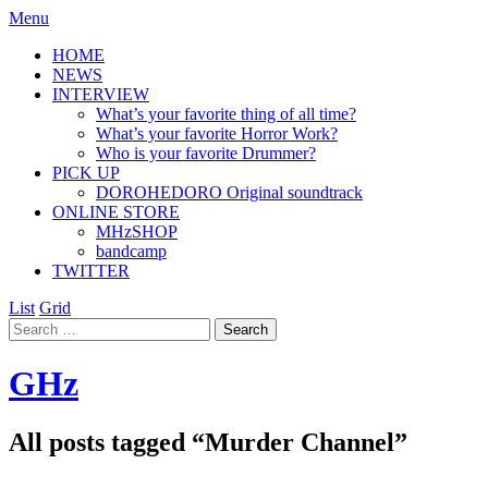
Menu
HOME
NEWS
INTERVIEW
What’s your favorite thing of all time?
What’s your favorite Horror Work?
Who is your favorite Drummer?
PICK UP
DOROHEDORO Original soundtrack
ONLINE STORE
MHzSHOP
bandcamp
TWITTER
List
Grid
GHz
All posts tagged “
Murder Channel
”