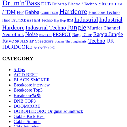
Drum'n'Bass
Electronica
DUB
Dubstep
Electro / Techno
Hardcore
Gabba
/ IDM
Hardcore Techno
FFF
GORE TECH
Industrial
Industrial
Hard Techno
Hard Drum&Bass
Hip Hop
IDM
Jungle
Hardcore
Industrial Techno
Murder Channel
Noise
Ragga Jungle
PRSPCT
Neurofunk
RaggaCore
Peace Off
Rave
Techno
UK
Speedcore
SKULLSTEP
Stazma The Junglechrist
HARDCORE
サイケアウツG
CATEGORY
5 Tips
ACID BEST
BLACK SMOKER
Breakcore interview
Breakcore Top3
Breakcore特集
DNB TOP3
DOOMCORE
DOROHEDORO Original soundtrack
Gabba Kick Best
Gabba Summit
GHz Interview