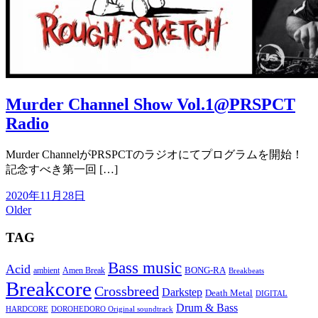
Murder Channel Show Vol.1@PRSPCT
Radio
Murder ChannelがPRSPCTのラジオにてプログラムを開始！
記念すべき第一回 […]
2020年11月28日
Older
TAG
Bass music
Acid
BONG-RA
ambient
Amen Break
Breakbeats
Breakcore
Crossbreed
Darkstep
Death Metal
DIGITAL
Drum & Bass
HARDCORE
DOROHEDORO Original soundtrack