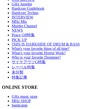
GHz Junglist
Hardcore Guidebook
Hardcore Techno
INTERVIEW
MHz Mix
Murder Channel
NEWS
Peace Off特集
PICK UP
THIS IS DARKSIDE OF DRUM & BASS
What's your favorite thing of all time?
What’s your favorite Horror Work?
Who is your favorite Drummer?
サイケアウツG特集
レーベル特集
未分類
特集記事
ONLINE STORE
GHz music store
MHz SHOP
bandcamp