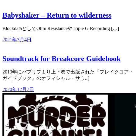
Babyshaker – Return to wilderness
BlockdataとしてOhm ResistanceやTriple G Recording […]
2021年3月4日
Soundtrack for Breakcore Guidebook
2019年にパブリブより上下巻で出版された『ブレイクコア・
ガイドブック』のオフィシャル・サ […]
2020年12月7日