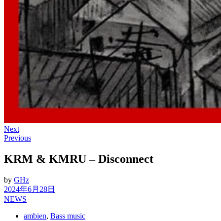
Next
Previous
KRM & KMRU – Disconnect
by
GHz
2024年6月28日
NEWS
ambien
,
Bass music