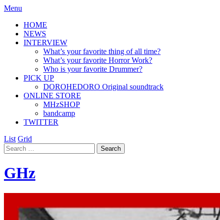
Menu
HOME
NEWS
INTERVIEW
What’s your favorite thing of all time?
What’s your favorite Horror Work?
Who is your favorite Drummer?
PICK UP
DOROHEDORO Original soundtrack
ONLINE STORE
MHzSHOP
bandcamp
TWITTER
List
Grid
GHz