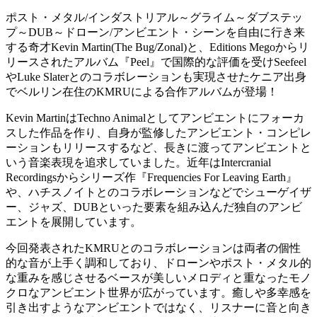
ポスト・メタル/インダストリアル～グライム～ダブステッ
プ～DUB～ドローン/アンビエント・シーンを自由に行き来
する奇才Kevin Martin(The Bug/Zonal)と、Editions Megoからリ
リースされたアルバム『Peel』で国際的な評価を受けSeefeel
やLuke Slaterとのコラボレーションも実現させたケニア出身
でベルリン在住のKMRUによる合作アルバムが登場！
Kevin MartinはTechno Animalとしてアンビエントにフォーカ
スした作品を作り、自身が監修したアンビエント・コンピレ
ーションもリリースするなど、長きに渡ってアンビエントと
いう音楽表現を追求していました。近年はIntercranial
Recordingsからシリーズ作『Frequencies For Leaving Earth』
や、ハチスノイトとのコラボレーションなどでシューゲイザ
ー、ジャズ、DUBといった要素を組み込んだ独自のアンビ
エントを展開しています。
今回発表されたKMRUとのコラボレーションは両者の個性
的な音が上手く調和しており、ドローンやポスト・メタル的
な重みを感じさせるベースが美しいメロディと重なったモノ
クロなアンビエント世界が広がっています。癒しや多幸感を
引き出すようなアンビエントではなく、リスナーに音と向き