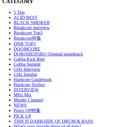
CATEGORY
5 Tips
ACID BEST
BLACK SMOKER
Breakcore interview
Breakcore Top3
Breakcore特集
DNB TOP3
DOOMCORE
DOROHEDORO Original soundtrack
Gabba Kick Best
Gabba Summit
GHz Interview
GHz Junglist
Hardcore Guidebook
Hardcore Techno
INTERVIEW
MHz Mix
Murder Channel
NEWS
Peace Off特集
PICK UP
THIS IS DARKSIDE OF DRUM & BASS
What's your favorite thing of all time?