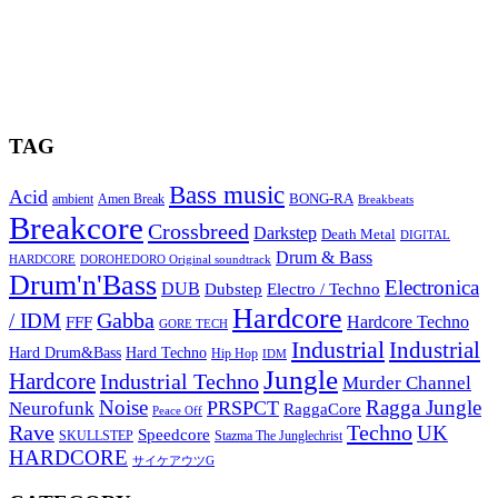
TAG
Bass music
Acid
BONG-RA
ambient
Amen Break
Breakbeats
Breakcore
Crossbreed
Darkstep
Death Metal
DIGITAL
Drum & Bass
HARDCORE
DOROHEDORO Original soundtrack
Drum'n'Bass
Electronica
DUB
Dubstep
Electro / Techno
Hardcore
Gabba
/ IDM
Hardcore Techno
FFF
GORE TECH
Industrial
Industrial
Hard Techno
Hard Drum&Bass
Hip Hop
IDM
Jungle
Hardcore
Industrial Techno
Murder Channel
Noise
Ragga Jungle
PRSPCT
Neurofunk
RaggaCore
Peace Off
Rave
Techno
UK
Speedcore
SKULLSTEP
Stazma The Junglechrist
HARDCORE
サイケアウツG