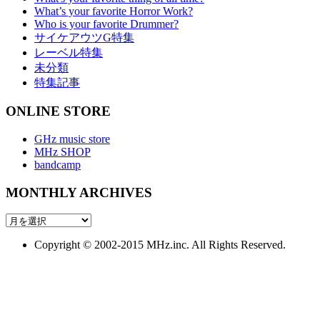
What’s your favorite Horror Work?
Who is your favorite Drummer?
サイケアウツG特集
レーベル特集
未分類
特集記事
ONLINE STORE
GHz music store
MHz SHOP
bandcamp
MONTHLY ARCHIVES
MONTHLY
ARCHIVES
Copyright © 2002-2015 MHz.inc. All Rights Reserved.