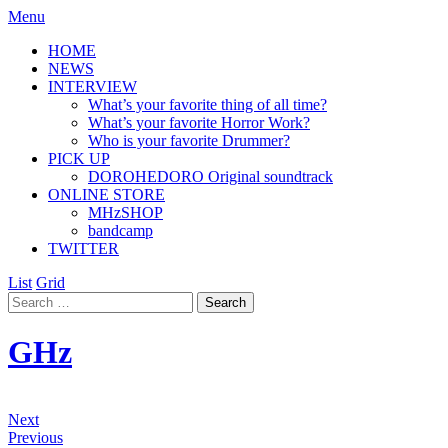
Menu
HOME
NEWS
INTERVIEW
What’s your favorite thing of all time?
What’s your favorite Horror Work?
Who is your favorite Drummer?
PICK UP
DOROHEDORO Original soundtrack
ONLINE STORE
MHzSHOP
bandcamp
TWITTER
List
Grid
GHz
Next
Previous