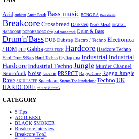
TAG
Bass music
Acid
BONG-RA
ambient
Amen Break
Breakbeats
Breakcore
Crossbreed
Darkstep
Death Metal
DIGITAL
Drum & Bass
HARDCORE
DOROHEDORO Original soundtrack
Drum'n'Bass
Electronica
DUB
Dubstep
Electro / Techno
Hardcore
Gabba
/ IDM
Hardcore Techno
FFF
GORE TECH
Industrial
Industrial
Hard Techno
Hard Drum&Bass
Hip Hop
IDM
Jungle
Hardcore
Industrial Techno
Murder Channel
Noise
Ragga Jungle
PRSPCT
Neurofunk
RaggaCore
Peace Off
Rave
Techno
UK
Speedcore
SKULLSTEP
Stazma The Junglechrist
HARDCORE
サイケアウツG
CATEGORY
5 Tips
ACID BEST
BLACK SMOKER
Breakcore interview
Breakcore Top3