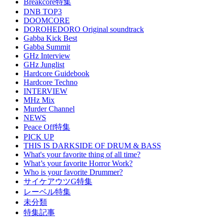
Breakcore特集
DNB TOP3
DOOMCORE
DOROHEDORO Original soundtrack
Gabba Kick Best
Gabba Summit
GHz Interview
GHz Junglist
Hardcore Guidebook
Hardcore Techno
INTERVIEW
MHz Mix
Murder Channel
NEWS
Peace Off特集
PICK UP
THIS IS DARKSIDE OF DRUM & BASS
What's your favorite thing of all time?
What’s your favorite Horror Work?
Who is your favorite Drummer?
サイケアウツG特集
レーベル特集
未分類
特集記事