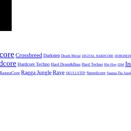
core
Crossbreed
Darkstep
Death Metal
DIGITAL HARDCORE
DOROHEDOR
dcore
In
Hardcore Techno
Hard Techno
Hard Drum&Bass
Hip Hop
IDM
Rave
Ragga Jungle
Speedcore
RaggaCore
SKULLSTEP
Stazma The Jungl