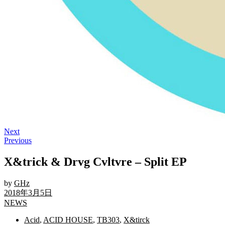
Next
Previous
X&trick & Drvg Cvltvre – Split EP
by
GHz
2018年3月5日
NEWS
Acid
,
ACID HOUSE
,
TB303
,
X&tirck