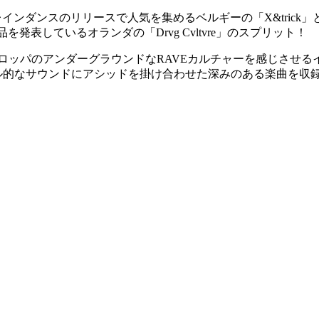
ダンスのリリースで人気を集めるベルギーの「X&trick」と実験的
名義でも作品を発表しているオランダの「Drvg Cvltvre」のスプリット！
ロッパのアンダーグラウンドなRAVEカルチャーを感じさせるイリー
アル的なサウンドにアシッドを掛け合わせた深みのある楽曲を収