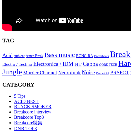
TAG
Break
Bass music
Acid
BONG-RA
ambient
Amen Break
Breakbeats
Har
Gabba
Electronica / IDM
Electro / Techno
FFF
GORE TECH
Jungle
Noise
PRSPCT
Murder Channel
Neurofunk
Peace Off
CATEGORY
5 Tips
ACID BEST
BLACK SMOKER
Breakcore interview
Breakcore Top3
Breakcore特集
DNB TOP3