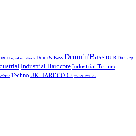
Drum'n'Bass
Drum & Bass
DUB
Dubstep
O Original soundtrack
dustrial
Industrial Hardcore
Industrial Techno
Techno
UK HARDCORE
echrist
サイケアウツG