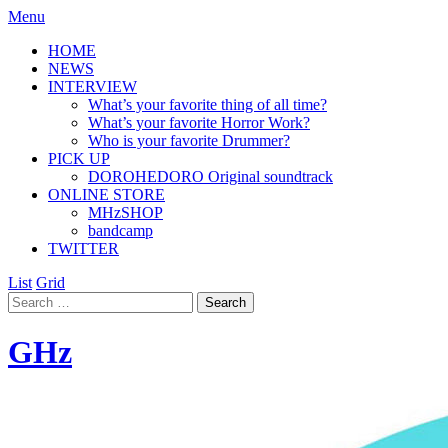
Menu
HOME
NEWS
INTERVIEW
What’s your favorite thing of all time?
What’s your favorite Horror Work?
Who is your favorite Drummer?
PICK UP
DOROHEDORO Original soundtrack
ONLINE STORE
MHzSHOP
bandcamp
TWITTER
List
Grid
GHz