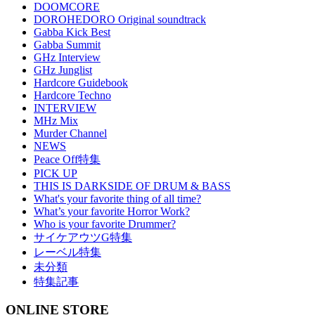
DOOMCORE
DOROHEDORO Original soundtrack
Gabba Kick Best
Gabba Summit
GHz Interview
GHz Junglist
Hardcore Guidebook
Hardcore Techno
INTERVIEW
MHz Mix
Murder Channel
NEWS
Peace Off特集
PICK UP
THIS IS DARKSIDE OF DRUM & BASS
What's your favorite thing of all time?
What’s your favorite Horror Work?
Who is your favorite Drummer?
サイケアウツG特集
レーベル特集
未分類
特集記事
ONLINE STORE