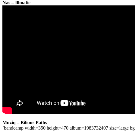
Nas – Illmatic
Muziq – Bilious Paths
[bandcamp width=350 height=470 album=1983732407 size=large bgcol=