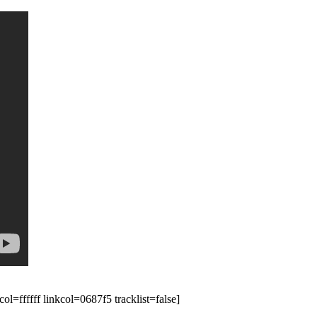
ffffff linkcol=0687f5 tracklist=false]