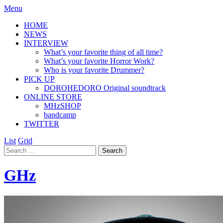
Menu
HOME
NEWS
INTERVIEW
What’s your favorite thing of all time?
What’s your favorite Horror Work?
Who is your favorite Drummer?
PICK UP
DOROHEDORO Original soundtrack
ONLINE STORE
MHzSHOP
bandcamp
TWITTER
List
Grid
GHz