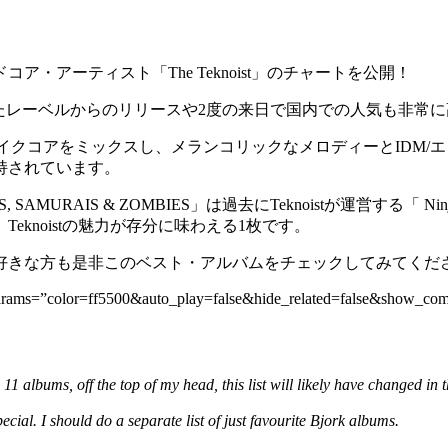
ドコア・アーティスト「The Teknoist」のチャートを公開！
Mu、Ad Noiseamといったレーベルからのリリースや2度の来日で国内での人
スやブレイクコアをミックスし、メランコリックなメロディーとID
持されています。
MURAIS & ZOMBIES」は過去にTeknoistが運営する「 Ninja
knoistの魅力が存分に味わえる1枚です。
好きな方も是非このベスト・アルバムをチェックしてみてくだ
4″ params=”color=ff5500&auto_play=false&hide_related=false&show_
p 11 albums, off the top of my head, this list will likely have changed i
cial. I should do a separate list of just favourite Bjork albums.