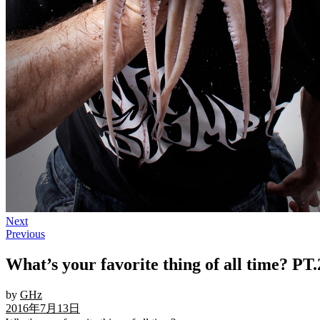
Next
Previous
What’s your favorite thing of all time? PT
by
GHz
2016年7月13日