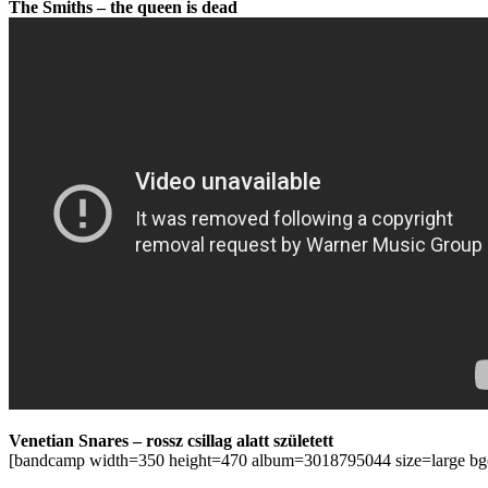
The Smiths – the queen is dead
Venetian Snares – rossz csillag alatt született
[bandcamp width=350 height=470 album=3018795044 size=large bgcol=