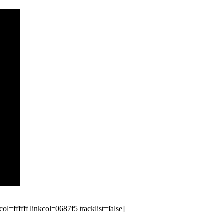
ffffff linkcol=0687f5 tracklist=false]