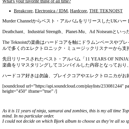
What's your favorite thing of all time?
Breakcore
,
Electronica / IDM
,
Hardcore
,
THE TEKNOIST
Murder Channelからベスト・アルバムをリリースしたUKハー
Deathchant、Industrial Strength、Planet-
The Teknoistの楽曲はハードコアを軸にドラムンベー
ルで多くのエレクトロニック・ミュージックリスナーから支
先日リリースされたベスト・アルバム「11 YEARS OF NINJAS, SA
楽曲をリマスタリングしてコンバイルした内容となっており、Te
ハードコア好きは勿論、ブレイクコアやエレクトロニカがお
[soundcloud url=”https://api.soundcloud.com/playlists/23308124
height=”450″ iframe=”true” /]
As it is 11 years of ninja, samurai and zombies, this is my all time To
mind. In no particular order.
I could not decide on which Bjork album to choose as they’re all so spe