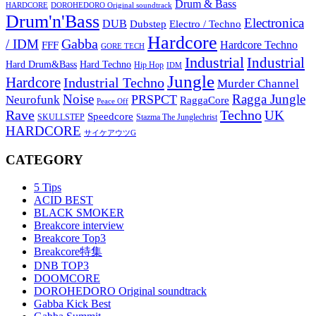
Drum & Bass
HARDCORE
DOROHEDORO Original soundtrack
Drum'n'Bass
Electronica
DUB
Dubstep
Electro / Techno
Hardcore
Gabba
/ IDM
Hardcore Techno
FFF
GORE TECH
Industrial
Industrial
Hard Techno
Hard Drum&Bass
Hip Hop
IDM
Jungle
Hardcore
Industrial Techno
Murder Channel
Noise
Ragga Jungle
PRSPCT
Neurofunk
RaggaCore
Peace Off
Rave
Techno
UK
Speedcore
SKULLSTEP
Stazma The Junglechrist
HARDCORE
サイケアウツG
CATEGORY
5 Tips
ACID BEST
BLACK SMOKER
Breakcore interview
Breakcore Top3
Breakcore特集
DNB TOP3
DOOMCORE
DOROHEDORO Original soundtrack
Gabba Kick Best