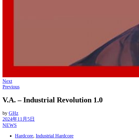
Next
Previous
V.A. – Industrial Revolution 1.0
by
GHz
2024年11月5日
NEWS
Hardcore
,
Industrial Hardcore