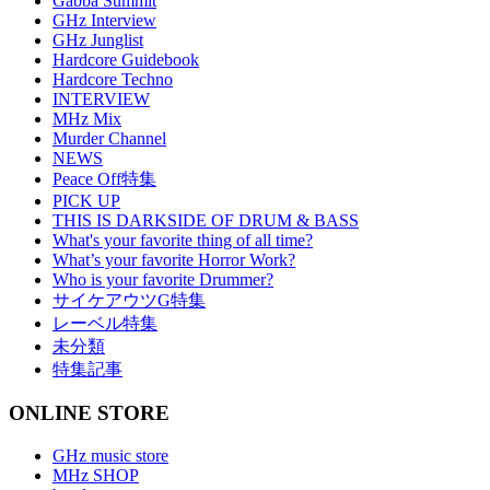
Gabba Summit
GHz Interview
GHz Junglist
Hardcore Guidebook
Hardcore Techno
INTERVIEW
MHz Mix
Murder Channel
NEWS
Peace Off特集
PICK UP
THIS IS DARKSIDE OF DRUM & BASS
What's your favorite thing of all time?
What’s your favorite Horror Work?
Who is your favorite Drummer?
サイケアウツG特集
レーベル特集
未分類
特集記事
ONLINE STORE
GHz music store
MHz SHOP