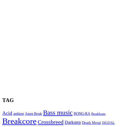
TAG
Bass music
Acid
BONG-RA
ambient
Amen Break
Breakbeats
Breakcore
Crossbreed
Darkstep
Death Metal
DIGITAL