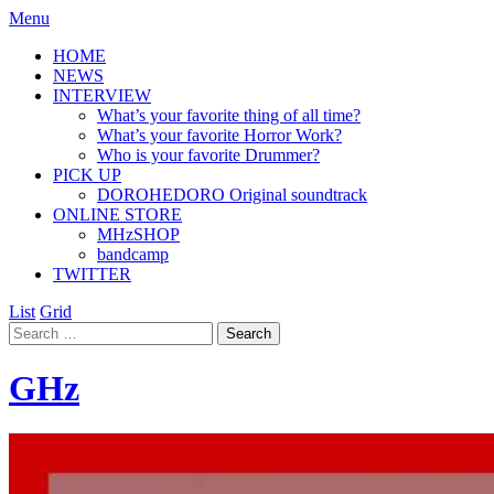
Menu
HOME
NEWS
INTERVIEW
What’s your favorite thing of all time?
What’s your favorite Horror Work?
Who is your favorite Drummer?
PICK UP
DOROHEDORO Original soundtrack
ONLINE STORE
MHzSHOP
bandcamp
TWITTER
List
Grid
GHz