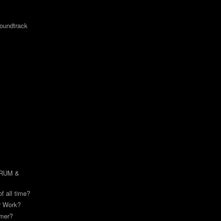
undtrack
DRUM &
of all time?
or Work?
mmer?