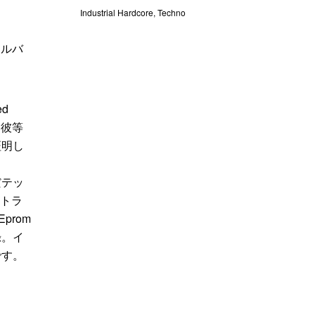
Industrial Hardcore
,
Techno
・アルバ
ed
た彼等
証明し
だテッ
なトラ
prom
録。イ
です。