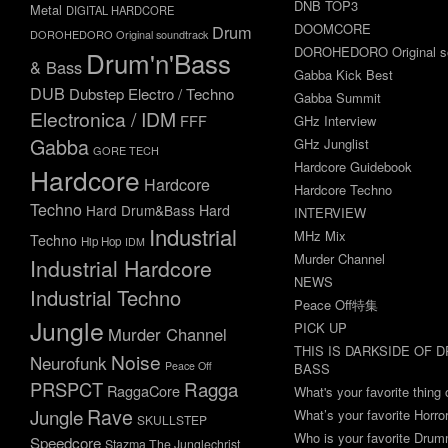
DNB TOP3
Metal
DIGITAL HARDCORE
DOOMCORE
Drum
DOROHEDORO Original soundtrack
DOROHEDORO Original so
Drum'n'Bass
& Bass
Gabba Kick Best
DUB
Dubstep
Electro / Techno
Gabba Summit
Electronica / IDM
FFF
GHz Interview
Gabba
GHz Junglist
GORE TECH
Hardcore Guidebook
Hardcore
Hardcore
Hardcore Techno
Techno
Hard Drum&Bass
Hard
INTERVIEW
Industrial
MHz Mix
Techno
Hip Hop
IDM
Murder Channel
Industrial Hardcore
NEWS
Industrial Techno
Peace Off特集
Jungle
PICK UP
Murder Channel
THIS IS DARKSIDE OF 
Noise
Neurofunk
Peace Off
BASS
Ragga
PRSPCT
RaggaCore
What's your favorite thing 
Rave
Jungle
What’s your favorite Horr
SKULLSTEP
Who is your favorite Dru
Speedcore
Stazma The Junglechrist