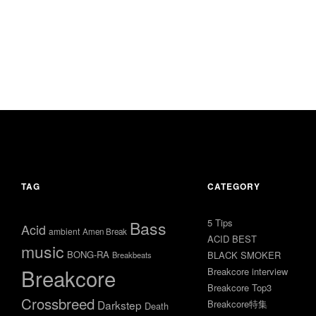
TAG
CATEGORY
5 Tips
Bass
Acid
ambient
Amen Break
ACID BEST
music
BONG-RA
BLACK SMOKER
Breakbeats
Breakcore
Breakcore interview
Breakcore Top3
Crossbreed
Darkstep
Breakcore特集
Death