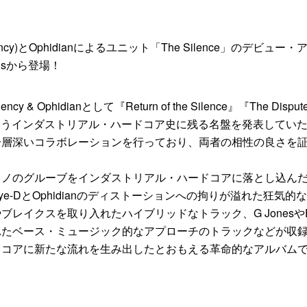
e Agency)とOphidianによるユニット「The Silence」のデビュー
ingsから登場！
ncy & Ophidianとして『Return of the Silence』『The Disput
strial』というインダストリアル・ハードコア史に残る名盤を発表してい
一層深いコラボレーションを行っており、両者の相性の良さを
クノのグルーブをインダストリアル・ハードコアに落とし込ん
e-DとOphidianのディストーションへの拘りが溢れた狂気的
レイクスを取り入れたハイブリッドなトラック、G JonesやE
れたベース・ミュージック的なアプローチのトラックなどが収
ドコアに新たな流れを生み出したとおもえる革命的なアルバム