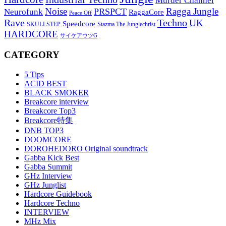
Murder Channel
Noise
Ragga Jungle
PRSPCT
Neurofunk
RaggaCore
Peace Off
Rave
Techno
UK
Speedcore
SKULLSTEP
Stazma The Junglechrist
HARDCORE
サイケアウツG
CATEGORY
5 Tips
ACID BEST
BLACK SMOKER
Breakcore interview
Breakcore Top3
Breakcore特集
DNB TOP3
DOOMCORE
DOROHEDORO Original soundtrack
Gabba Kick Best
Gabba Summit
GHz Interview
GHz Junglist
Hardcore Guidebook
Hardcore Techno
INTERVIEW
MHz Mix