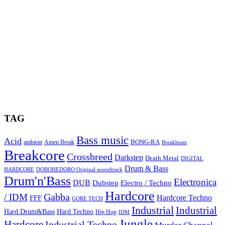
TAG
Bass music
Acid
BONG-RA
ambient
Amen Break
Breakbeats
Breakcore
Crossbreed
Darkstep
Death Metal
DIGITAL
Drum & Bass
HARDCORE
DOROHEDORO Original soundtrack
Drum'n'Bass
Electronica
DUB
Dubstep
Electro / Techno
Hardcore
Gabba
/ IDM
Hardcore Techno
FFF
GORE TECH
Industrial
Industrial
Hard Techno
Hard Drum&Bass
Hip Hop
IDM
Jungle
Hardcore
Industrial Techno