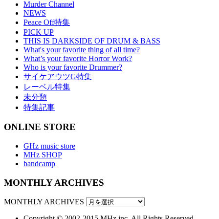
Murder Channel
NEWS
Peace Off特集
PICK UP
THIS IS DARKSIDE OF DRUM & BASS
What's your favorite thing of all time?
What’s your favorite Horror Work?
Who is your favorite Drummer?
サイケアウツG特集
レーベル特集
未分類
特集記事
ONLINE STORE
GHz music store
MHz SHOP
bandcamp
MONTHLY ARCHIVES
MONTHLY ARCHIVES
Copyright © 2002-2015 MHz.inc. All Rights Reserved.