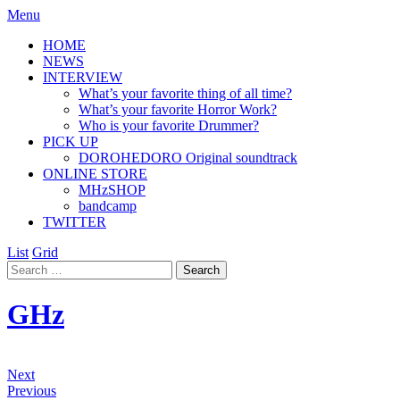
Menu
HOME
NEWS
INTERVIEW
What’s your favorite thing of all time?
What’s your favorite Horror Work?
Who is your favorite Drummer?
PICK UP
DOROHEDORO Original soundtrack
ONLINE STORE
MHzSHOP
bandcamp
TWITTER
List
Grid
GHz
Next
Previous