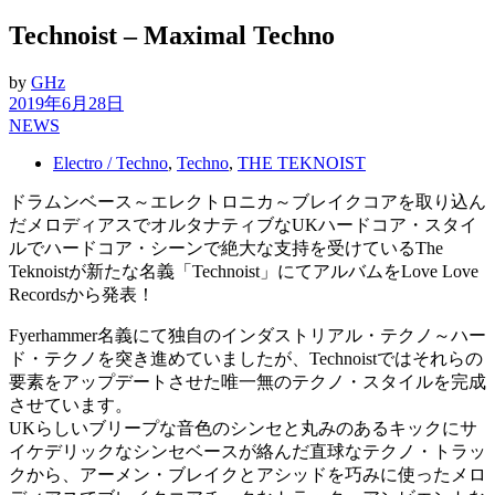
Technoist – Maximal Techno
by
GHz
2019年6月28日
NEWS
Electro / Techno
,
Techno
,
THE TEKNOIST
ドラムンベース～エレクトロニカ～ブレイクコアを取り込ん
だメロディアスでオルタナティブなUKハードコア・スタイ
ルでハードコア・シーンで絶大な支持を受けているThe
Teknoistが新たな名義「Technoist」にてアルバムをLove Love
Recordsから発表！
Fyerhammer名義にて独自のインダストリアル・テクノ～ハー
ド・テクノを突き進めていましたが、Technoistではそれらの
要素をアップデートさせた唯一無のテクノ・スタイルを完成
させています。
UKらしいブリープな音色のシンセと丸みのあるキックにサ
イケデリックなシンセベースが絡んだ直球なテクノ・トラッ
クから、アーメン・ブレイクとアシッドを巧みに使ったメロ