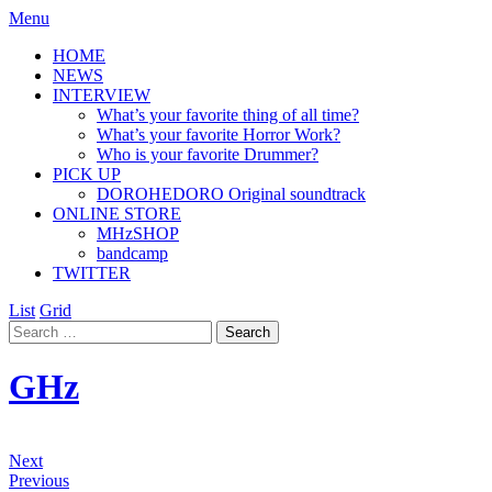
Menu
HOME
NEWS
INTERVIEW
What’s your favorite thing of all time?
What’s your favorite Horror Work?
Who is your favorite Drummer?
PICK UP
DOROHEDORO Original soundtrack
ONLINE STORE
MHzSHOP
bandcamp
TWITTER
List
Grid
GHz
Next
Previous