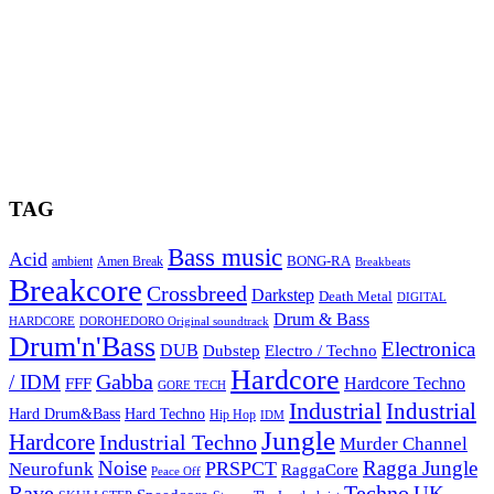
TAG
Bass music
Acid
BONG-RA
ambient
Amen Break
Breakbeats
Breakcore
Crossbreed
Darkstep
Death Metal
DIGITAL
Drum & Bass
HARDCORE
DOROHEDORO Original soundtrack
Drum'n'Bass
Electronica
DUB
Dubstep
Electro / Techno
Hardcore
Gabba
/ IDM
Hardcore Techno
FFF
GORE TECH
Industrial
Industrial
Hard Techno
Hard Drum&Bass
Hip Hop
IDM
Jungle
Hardcore
Industrial Techno
Murder Channel
Noise
Ragga Jungle
PRSPCT
Neurofunk
RaggaCore
Peace Off
Rave
Techno
UK