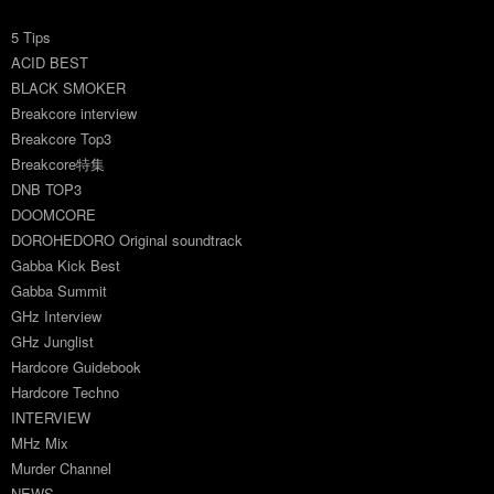
5 Tips
ACID BEST
BLACK SMOKER
Breakcore interview
Breakcore Top3
Breakcore特集
DNB TOP3
DOOMCORE
DOROHEDORO Original soundtrack
Gabba Kick Best
Gabba Summit
GHz Interview
GHz Junglist
Hardcore Guidebook
Hardcore Techno
INTERVIEW
MHz Mix
Murder Channel
NEWS