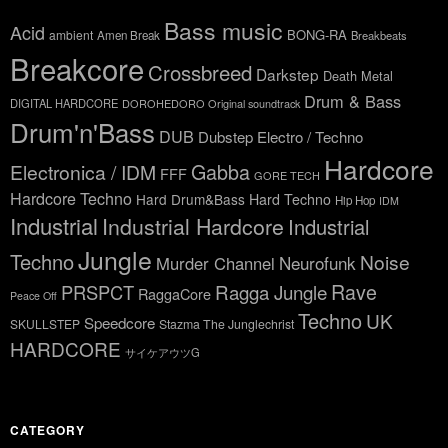
Bass music
Acid
BONG-RA
ambient
Amen Break
Breakbeats
Breakcore
Crossbreed
Darkstep
Death Metal
Drum & Bass
DIGITAL HARDCORE
DOROHEDORO Original soundtrack
Drum'n'Bass
DUB
Dubstep
Electro / Techno
Hardcore
Gabba
Electronica / IDM
FFF
GORE TECH
Hardcore Techno
Hard Drum&Bass
Hard Techno
Hip Hop
IDM
Industrial
Industrial Hardcore
Industrial
Jungle
Techno
Noise
Neurofunk
Murder Channel
Rave
Ragga Jungle
PRSPCT
RaggaCore
Peace Off
Techno
UK
Speedcore
SKULLSTEP
Stazma The Junglechrist
HARDCORE
サイケアウツG
CATEGORY