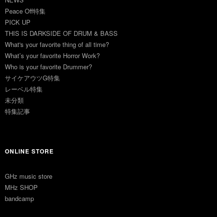
Peace Off特集
PICK UP
THIS IS DARKSIDE OF DRUM & BASS
What's your favorite thing of all time?
What’s your favorite Horror Work?
Who is your favorite Drummer?
サイケアウツG特集
レーベル特集
未分類
特集記事
ONLINE STORE
GHz music store
MHz SHOP
bandcamp