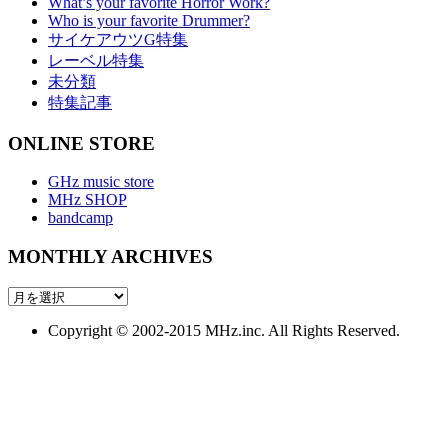
What’s your favorite Horror Work?
Who is your favorite Drummer?
サイケアウツG特集
レーベル特集
未分類
特集記事
ONLINE STORE
GHz music store
MHz SHOP
bandcamp
MONTHLY ARCHIVES
MONTHLY
ARCHIVES
Copyright © 2002-2015 MHz.inc. All Rights Reserved.