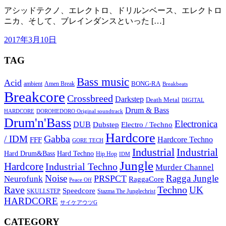
アシッドテクノ、エレクトロ、ドリルンベース、エレクトロ
ニカ、そして、ブレインダンスといった […]
2017年3月10日
TAG
Bass music
Acid
BONG-RA
ambient
Amen Break
Breakbeats
Breakcore
Crossbreed
Darkstep
Death Metal
DIGITAL
Drum & Bass
HARDCORE
DOROHEDORO Original soundtrack
Drum'n'Bass
Electronica
DUB
Dubstep
Electro / Techno
Hardcore
Gabba
/ IDM
Hardcore Techno
FFF
GORE TECH
Industrial
Industrial
Hard Techno
Hard Drum&Bass
Hip Hop
IDM
Jungle
Hardcore
Industrial Techno
Murder Channel
Noise
Ragga Jungle
PRSPCT
Neurofunk
RaggaCore
Peace Off
Rave
Techno
UK
Speedcore
SKULLSTEP
Stazma The Junglechrist
HARDCORE
サイケアウツG
CATEGORY