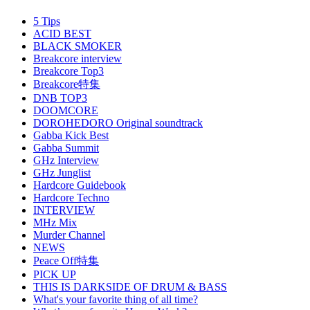
5 Tips
ACID BEST
BLACK SMOKER
Breakcore interview
Breakcore Top3
Breakcore特集
DNB TOP3
DOOMCORE
DOROHEDORO Original soundtrack
Gabba Kick Best
Gabba Summit
GHz Interview
GHz Junglist
Hardcore Guidebook
Hardcore Techno
INTERVIEW
MHz Mix
Murder Channel
NEWS
Peace Off特集
PICK UP
THIS IS DARKSIDE OF DRUM & BASS
What's your favorite thing of all time?