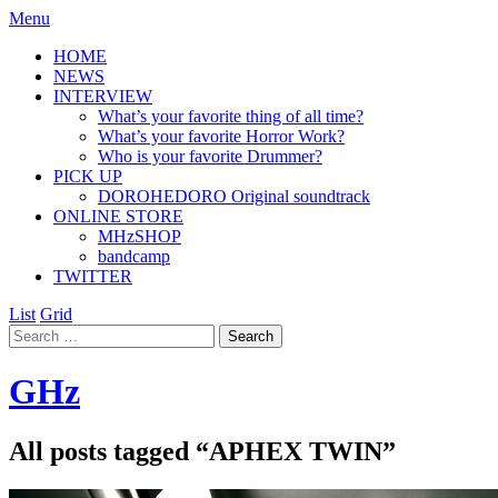
Menu
HOME
NEWS
INTERVIEW
What’s your favorite thing of all time?
What’s your favorite Horror Work?
Who is your favorite Drummer?
PICK UP
DOROHEDORO Original soundtrack
ONLINE STORE
MHzSHOP
bandcamp
TWITTER
List
Grid
GHz
All posts tagged “
APHEX TWIN
”