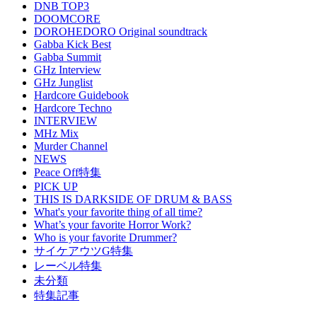
DNB TOP3
DOOMCORE
DOROHEDORO Original soundtrack
Gabba Kick Best
Gabba Summit
GHz Interview
GHz Junglist
Hardcore Guidebook
Hardcore Techno
INTERVIEW
MHz Mix
Murder Channel
NEWS
Peace Off特集
PICK UP
THIS IS DARKSIDE OF DRUM & BASS
What's your favorite thing of all time?
What’s your favorite Horror Work?
Who is your favorite Drummer?
サイケアウツG特集
レーベル特集
未分類
特集記事