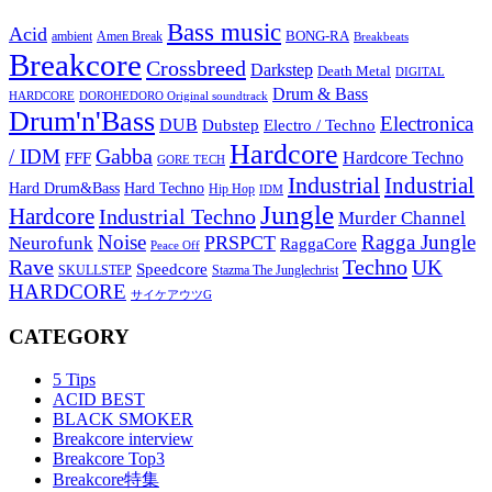
Bass music
Acid
BONG-RA
ambient
Amen Break
Breakbeats
Breakcore
Crossbreed
Darkstep
Death Metal
DIGITAL
Drum & Bass
HARDCORE
DOROHEDORO Original soundtrack
Drum'n'Bass
Electronica
DUB
Dubstep
Electro / Techno
Hardcore
Gabba
/ IDM
Hardcore Techno
FFF
GORE TECH
Industrial
Industrial
Hard Techno
Hard Drum&Bass
Hip Hop
IDM
Jungle
Hardcore
Industrial Techno
Murder Channel
Noise
Ragga Jungle
PRSPCT
Neurofunk
RaggaCore
Peace Off
Rave
Techno
UK
Speedcore
SKULLSTEP
Stazma The Junglechrist
HARDCORE
サイケアウツG
CATEGORY
5 Tips
ACID BEST
BLACK SMOKER
Breakcore interview
Breakcore Top3
Breakcore特集