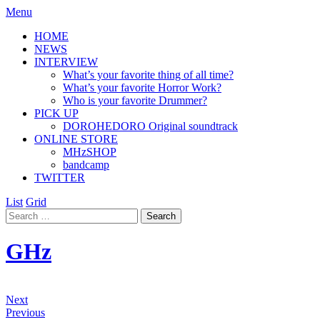
Menu
HOME
NEWS
INTERVIEW
What’s your favorite thing of all time?
What’s your favorite Horror Work?
Who is your favorite Drummer?
PICK UP
DOROHEDORO Original soundtrack
ONLINE STORE
MHzSHOP
bandcamp
TWITTER
List
Grid
GHz
Next
Previous