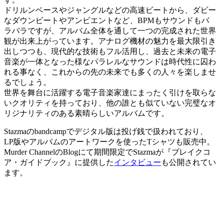
ドリルンベースやジャングルなどの高速ビートから、ダビー
なダウンビートやアンビエントなど、BPMもサウンドもバ
ラバラですが、アルバム全体を通して一つの完成された世界
観が出来上がっています。アナログ機材の魅力を最大限引き
出しつつも、現代的な技術もフル活用し、過去と未来の電子
音楽が一体となった様なパラレルなサウンドは時代性に囚わ
れる事なく、これからの先の未来でも多くの人々を楽しませ
るでしょう。
世界を舞台に活躍する電子音楽家達にまったく引けを取らな
いクオリティを持っており、他の誰とも似ていない完璧なオ
リジナリティのある素晴らしいアルバムです。
Stazmaのbandcampでデジタル版は投げ銭で扱われており、
LP版やアルバムのアートワークを使ったTシャツも販売中。
Murder ChannelのBlogにて期間限定でStazmaが『ブレイクコ
ア・ガイドブック』に提供した
インタビュー
も公開されてい
ます。