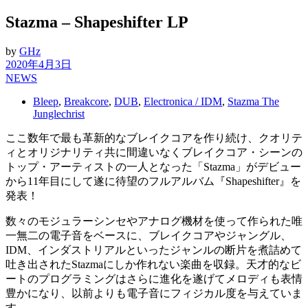
Stazma – Shapeshifter LP
by
GHz
2020年4月3日
NEWS
Bleep
,
Breakcore
,
DUB
,
Electronica / IDM
,
Stazma The
Junglechrist
ここ数年で最も革新的なブレイクコアを作り続け、クオリテ
ィとオリジナリティ共に間違いなくブレイクコア・シーンの
トップ・アーティストの一人となった「Stazma」がデビュー
から11年目にして遂に待望のフルアルバム『Shapeshifter』を
発表！
数々のモジュラーシンセやアナログ機材を使って作られた唯
一無二の電子音をベースに、ブレイクコアやジャングル、
IDM、インダストリアルといったジャンルの断片を煮詰めて
吐き出されたStazmaにしか作れない楽曲を収録。天才的なビ
ートのプログラミングはさらに進化を遂げてメロディも表情
豊かになり、以前よりも電子音にフィジカル度を与えていま
す。