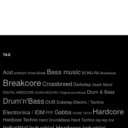
TAG
Bass music
Acid
BONG-RA
ambient
Amen Break
Breakbeats
Breakcore
Crossbreed
Darkstep
Death Metal
Drum & Bass
DIGITAL HARDCORE
DOROHEDORO Original soundtrack
Drum'n'Bass
DUB
Dubstep
Electro / Techno
Hardcore
Gabba
Electronica / IDM
FFF
GORE TECH
Hardcore Techno
Hard Drum&Bass
Hard Techno
Hip Hop
IDM
Industrial
Industrial Hardcore
Industrial