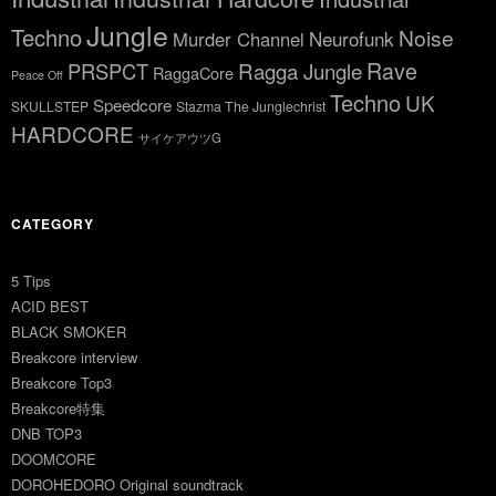
Jungle
Techno
Noise
Neurofunk
Murder Channel
Rave
Ragga Jungle
PRSPCT
RaggaCore
Peace Off
Techno
UK
Speedcore
SKULLSTEP
Stazma The Junglechrist
HARDCORE
サイケアウツG
CATEGORY
5 Tips
ACID BEST
BLACK SMOKER
Breakcore interview
Breakcore Top3
Breakcore特集
DNB TOP3
DOOMCORE
DOROHEDORO Original soundtrack