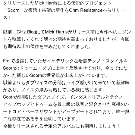
をリリースしたMick Harrisによる伝説的プロジェクト
「Scorn」が復活！待望の新作をOhm Resistanceからリリー
ス！
以前、GHz BlogにてMick Harrisがリリース前に今作への
コメン
ト
を執筆してくれて我々の期待も高まっておりましたが、今回
も期待以上の傑作を生みだしてくれました。
Fretで披露していたサイケデリックな暗黒テクノ・スタイルを
Scornのドゥーム・ダブに上手く反映させており、今までにな
かった新しいScornの世界観が出来上がっています。
以前よりもダブワイズの分部はライブ感が出て来ていて新鮮味
があり、ノイズの厚みも増している様に感じます。
Scornが開拓したダブとノイズ、インダストリアルとテクノ、
ヒップホップとドゥームを最上級の低音と混合させた究極のハ
ードコア・ベースサウンドがアップデートされており、唯一無
二な存在である事を証明しています。
今後リリースされる予定のアルバムにも期待しましょう！