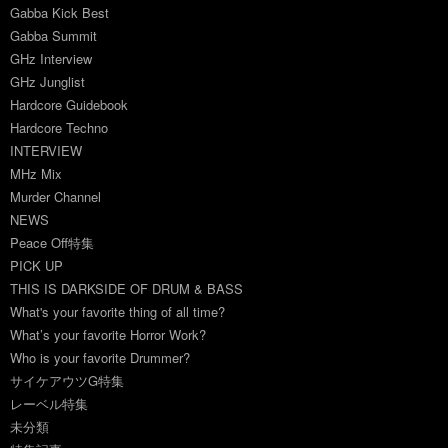
Gabba Kick Best
Gabba Summit
GHz Interview
GHz Junglist
Hardcore Guidebook
Hardcore Techno
INTERVIEW
MHz Mix
Murder Channel
NEWS
Peace Off特集
PICK UP
THIS IS DARKSIDE OF DRUM & BASS
What's your favorite thing of all time?
What’s your favorite Horror Work?
Who is your favorite Drummer?
サイケアウツG特集
レーベル特集
未分類