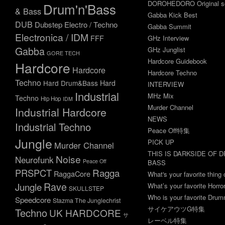
DOROHEDORO Original so
Drum'n'Bass
& Bass
Gabba Kick Best
DUB
Dubstep
Electro / Techno
Gabba Summit
Electronica / IDM
FFF
GHz Interview
Gabba
GHz Junglist
GORE TECH
Hardcore Guidebook
Hardcore
Hardcore
Hardcore Techno
Techno
Hard Drum&Bass
Hard
INTERVIEW
Industrial
MHz Mix
Techno
Hip Hop
IDM
Murder Channel
Industrial Hardcore
NEWS
Industrial Techno
Peace Off特集
Jungle
PICK UP
Murder Channel
THIS IS DARKSIDE OF 
Noise
Neurofunk
Peace Off
BASS
Ragga
PRSPCT
RaggaCore
What's your favorite thing 
Rave
Jungle
What’s your favorite Horr
SKULLSTEP
Who is your favorite Dru
Speedcore
Stazma The Junglechrist
サイケアウツG特集
Techno
UK HARDCORE
サ
レーベル特集