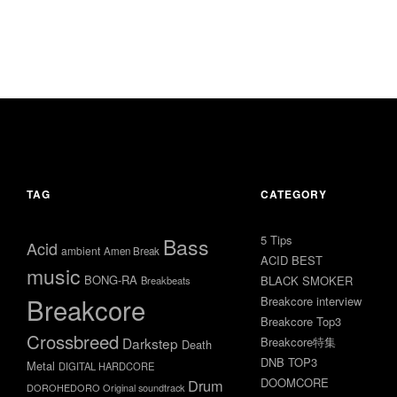
TAG
CATEGORY
5 Tips
Bass
Acid
ambient
Amen Break
ACID BEST
music
BONG-RA
BLACK SMOKER
Breakbeats
Breakcore
Breakcore interview
Breakcore Top3
Crossbreed
Darkstep
Breakcore特集
Death
DNB TOP3
Metal
DIGITAL HARDCORE
DOOMCORE
Drum
DOROHEDORO Original soundtrack