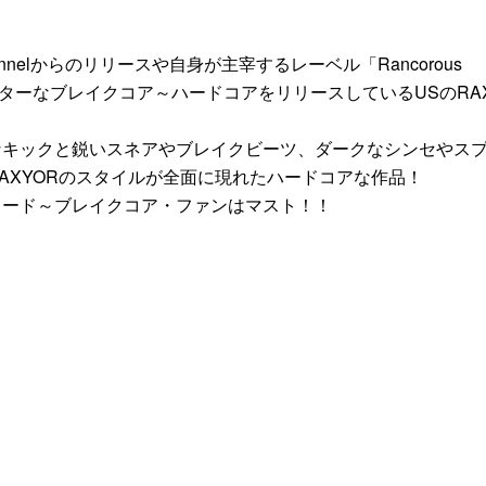
r Channelからのリリースや自身が主宰するレーベル「Rancorous
ラッターなブレイクコア～ハードコアをリリースしているUSのRAX
なキックと鋭いスネアやブレイクビーツ、ダークなシンセやス
AXYORのスタイルが全面に現れたハードコアな作品！
リード～ブレイクコア・ファンはマスト！！