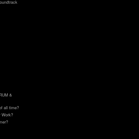
undtrack
DRUM &
of all time?
or Work?
mmer?