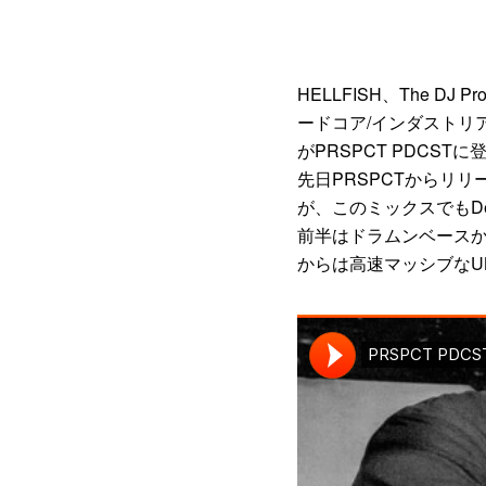
HELLFISH、The D
ードコア/インダストリア
がPRSPCT PDCSTに
先日PRSPCTからリ
が、このミックスでもDe
前半はドラムンベース
からは高速マッシブなU