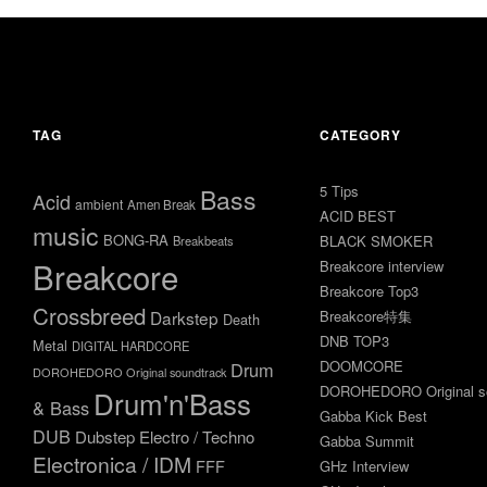
TAG
CATEGORY
5 Tips
Bass
Acid
ambient
Amen Break
ACID BEST
music
BONG-RA
BLACK SMOKER
Breakbeats
Breakcore
Breakcore interview
Breakcore Top3
Crossbreed
Darkstep
Breakcore特集
Death
DNB TOP3
Metal
DIGITAL HARDCORE
DOOMCORE
Drum
DOROHEDORO Original soundtrack
DOROHEDORO Original so
Drum'n'Bass
& Bass
Gabba Kick Best
DUB
Dubstep
Electro / Techno
Gabba Summit
Electronica / IDM
FFF
GHz Interview