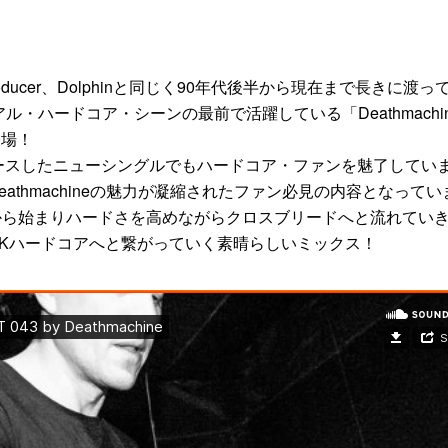
J Producer、Dolphinと同じく90年代後半から現在まで長きに渡っ
ル・ハードコア・シーンの最前で活躍している「Deathmachi
登場！
リースしたニューシングルでもハードコア・ファンを魅了してい
athmachineの魅力が凝縮されたファン必見の内容となってい
から始まりハードさを高めながらクロスブリードへと流れてい
Kハードコアへと繋がっていく素晴らしいミックス！