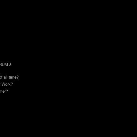
DRUM &
of all time?
or Work?
mmer?