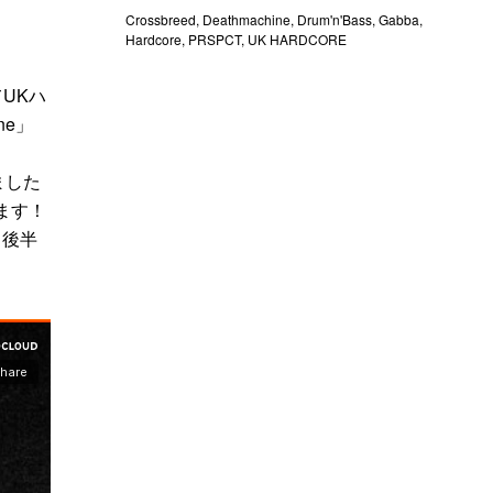
Crossbreed
,
Deathmachine
,
Drum'n'Bass
,
Gabba
,
Hardcore
,
PRSPCT
,
UK HARDCORE
てUKハ
ne」
ました
ます！
き後半