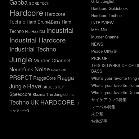
Gabba
GHz Junglist
GORE TECH
Hardcore Guidebook
Hardcore
Hardcore
Hardcore Techno
Techno
Hard Drum&Bass
Hard
INTERVIEW
Industrial
MHz Mix
Techno
Hip Hop
IDM
Murder Channel
Industrial Hardcore
NEWS
Industrial Techno
Peace Off特集
Jungle
PICK UP
Murder Channel
THIS IS DARKSIDE OF 
Noise
Neurofunk
Peace Off
BASS
Ragga
PRSPCT
RaggaCore
What's your favorite thing 
Rave
Jungle
What’s your favorite Horr
SKULLSTEP
Who is your favorite Dru
Speedcore
Stazma The Junglechrist
サイケアウツG特集
Techno
UK HARDCORE
サ
レーベル特集
イケアウツG
未分類
特集記事