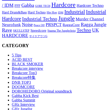
Hardcore
Gabba
/ IDM
Hardcore Techno
FFF
GORE TECH
Industrial
Industrial
Hard Techno
Hard Drum&Bass
Hip Hop
IDM
Jungle
Hardcore
Industrial Techno
Murder Channel
Noise
Ragga Jungle
PRSPCT
Neurofunk
RaggaCore
Peace Off
Rave
Techno
UK
Speedcore
SKULLSTEP
Stazma The Junglechrist
HARDCORE
サイケアウツG
CATEGORY
5 Tips
ACID BEST
BLACK SMOKER
Breakcore interview
Breakcore Top3
Breakcore特集
DNB TOP3
DOOMCORE
DOROHEDORO Original soundtrack
Gabba Kick Best
Gabba Summit
GHz Interview
GHz Junglist