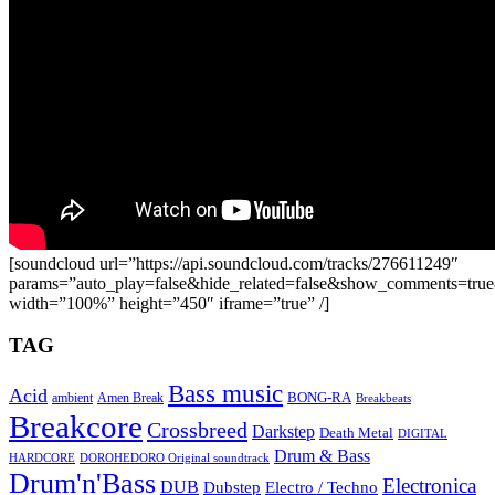
[soundcloud url=”https://api.soundcloud.com/tracks/276611249″
params=”auto_play=false&hide_related=false&show_comments=true
width=”100%” height=”450″ iframe=”true” /]
TAG
Bass music
Acid
BONG-RA
ambient
Amen Break
Breakbeats
Breakcore
Crossbreed
Darkstep
Death Metal
DIGITAL
Drum & Bass
HARDCORE
DOROHEDORO Original soundtrack
Drum'n'Bass
Electronica
DUB
Dubstep
Electro / Techno