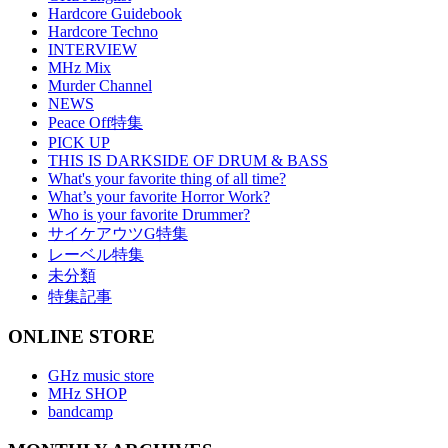
Hardcore Guidebook
Hardcore Techno
INTERVIEW
MHz Mix
Murder Channel
NEWS
Peace Off特集
PICK UP
THIS IS DARKSIDE OF DRUM & BASS
What's your favorite thing of all time?
What’s your favorite Horror Work?
Who is your favorite Drummer?
サイケアウツG特集
レーベル特集
未分類
特集記事
ONLINE STORE
GHz music store
MHz SHOP
bandcamp