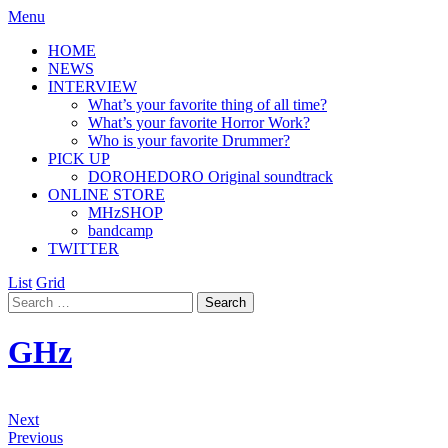
Menu
HOME
NEWS
INTERVIEW
What’s your favorite thing of all time?
What’s your favorite Horror Work?
Who is your favorite Drummer?
PICK UP
DOROHEDORO Original soundtrack
ONLINE STORE
MHzSHOP
bandcamp
TWITTER
List
Grid
GHz
Next
Previous