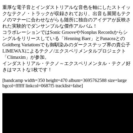
重厚な電子音とインダストリアルな音色を軸にしたストイッ
クなテクノ・トラックが収録されており、出音も展開もテク
ノのマナーに合わせながらも随所に独自のアイデアが反映さ
れた実験的でダンサンブルな傑作アルバム！
コラボレーションではSonic GrooveやNonplus Recordsからシ
ングルをリリースしている「Henning Baer」とPanaceaとの
Goldberg Variationsでも御馴染みのダークステップ界の貴公子
LIMEWAXによるテクノ/エクスペリメンタルプロジェクト
「Climaxim」が参加。
インダストリアル・テクノ～エクスペリメンタル・テクノ好
きはマストな1枚です！
[bandcamp width=350 height=470 album=3695762588 size=large
bgcol=ffffff linkcol=0687f5 tracklist=false]