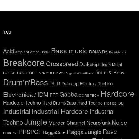
TAG
Bass music
Acid
BONG-RA
ambient
Amen Break
Breakbeats
Breakcore
Crossbreed
Darkstep
Death Metal
Drum & Bass
DIGITAL HARDCORE
DOROHEDORO Original soundtrack
Drum'n'Bass
DUB
Dubstep
Electro / Techno
Hardcore
Gabba
Electronica / IDM
FFF
GORE TECH
Hardcore Techno
Hard Drum&Bass
Hard Techno
Hip Hop
IDM
Industrial
Industrial Hardcore
Industrial
Jungle
Techno
Noise
Neurofunk
Murder Channel
Rave
Ragga Jungle
PRSPCT
RaggaCore
Peace Off