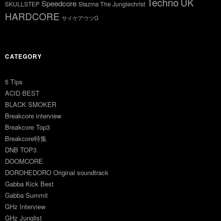
Techno
UK
Speedcore
SKULLSTEP
Stazma The Junglechrist
HARDCORE
サイケアウツG
CATEGORY
5 Tips
ACID BEST
BLACK SMOKER
Breakcore interview
Breakcore Top3
Breakcore特集
DNB TOP3
DOOMCORE
DOROHEDORO Original soundtrack
Gabba Kick Best
Gabba Summit
GHz Interview
GHz Junglist