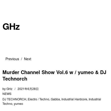
GHz
Previous
Next
Murder Channel Show Vol.6 w / yumeo & DJ
Technorch
by
GHz
2021年6月28日
NEWS
DJ TECHNORCH
,
Electro / Techno
,
Gabba
,
Industrial Hardcore
,
Industrial
Techno
,
yumeo