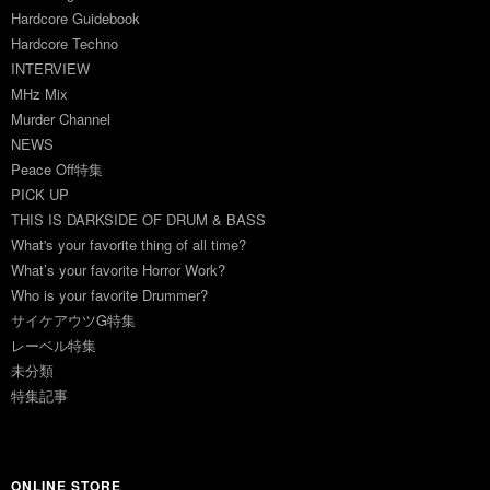
Hardcore Guidebook
Hardcore Techno
INTERVIEW
MHz Mix
Murder Channel
NEWS
Peace Off特集
PICK UP
THIS IS DARKSIDE OF DRUM & BASS
What's your favorite thing of all time?
What’s your favorite Horror Work?
Who is your favorite Drummer?
サイケアウツG特集
レーベル特集
未分類
特集記事
ONLINE STORE