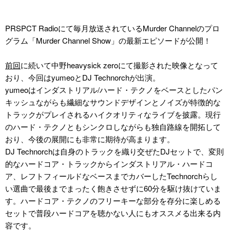
PRSPCT Radioにて毎月放送されているMurder Channelのプロ
グラム「Murder Channel Show」の最新エピソードが公開！
前回
に続いて中野heavysick zeroにて撮影された映像となって
おり、今回はyumeoとDJ Technorchが出演。
yumeoはインダストリアル/ハード・テクノをベースとしたパン
キッシュながらも繊細なサウンドデザインとノイズが特徴的な
トラックがプレイされるハイクオリティなライブを披露。現行
のハード・テクノともシンクロしながらも独自路線を開拓して
おり、今後の展開にも非常に期待が高まります。
DJ Technorchは自身のトラックを織り交ぜたDJセットで、変則
的なハードコア・トラックからインダストリアル・ハードコ
ア、レフトフィールドなベースまでカバーしたTechnorchらし
い選曲で最後までまったく飽きさせずに60分を駆け抜けていま
す。ハードコア・テクノのフリーキーな部分を存分に楽しめる
セットで普段ハードコアを聴かない人にもオススメる出来る内
容です。