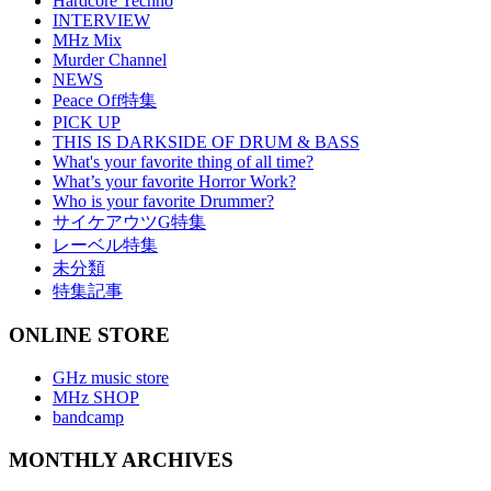
Hardcore Techno
INTERVIEW
MHz Mix
Murder Channel
NEWS
Peace Off特集
PICK UP
THIS IS DARKSIDE OF DRUM & BASS
What's your favorite thing of all time?
What’s your favorite Horror Work?
Who is your favorite Drummer?
サイケアウツG特集
レーベル特集
未分類
特集記事
ONLINE STORE
GHz music store
MHz SHOP
bandcamp
MONTHLY ARCHIVES