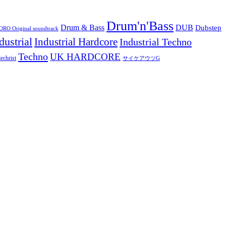
Drum'n'Bass
Drum & Bass
DUB
Dubstep
O Original soundtrack
dustrial
Industrial Hardcore
Industrial Techno
Techno
UK HARDCORE
echrist
サイケアウツG