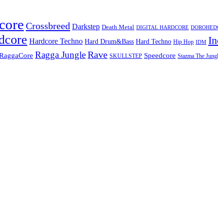
core
Crossbreed
Darkstep
Death Metal
DIGITAL HARDCORE
DOROHEDOR
dcore
In
Hardcore Techno
Hard Techno
Hard Drum&Bass
Hip Hop
IDM
Rave
Ragga Jungle
Speedcore
RaggaCore
SKULLSTEP
Stazma The Jungl