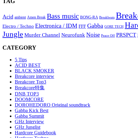
TAG
Break
Bass music
Acid
BONG-RA
ambient
Amen Break
Breakbeats
Har
Gabba
Electronica / IDM
Electro / Techno
FFF
GORE TECH
Jungle
Noise
PRSPCT
Murder Channel
Neurofunk
Peace Off
CATEGORY
5 Tips
ACID BEST
BLACK SMOKER
Breakcore interview
Breakcore Top3
Breakcore特集
DNB TOP3
DOOMCORE
DOROHEDORO Original soundtrack
Gabba Kick Best
Gabba Summit
GHz Interview
GHz Junglist
Hardcore Guidebook