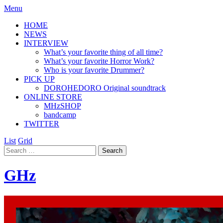
Menu
HOME
NEWS
INTERVIEW
What’s your favorite thing of all time?
What’s your favorite Horror Work?
Who is your favorite Drummer?
PICK UP
DOROHEDORO Original soundtrack
ONLINE STORE
MHzSHOP
bandcamp
TWITTER
List
Grid
GHz