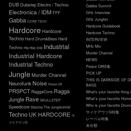
DUB
Dubstep
Electro / Techno
Gabba Summit
Electronica / IDM
FFF
GHz Interview
Gabba
GHz Junglist
GORE TECH
Hardcore Guidebook
Hardcore
Hardcore
Hardcore Techno
Techno
Hard Drum&Bass
Hard
INTERVIEW
Industrial
MHz Mix
Techno
Hip Hop
IDM
Murder Channel
Industrial Hardcore
NEWS
Industrial Techno
Peace Off特集
Jungle
PICK UP
Murder Channel
THIS IS DARKSIDE OF 
Noise
Neurofunk
Peace Off
BASS
Ragga
PRSPCT
RaggaCore
What's your favorite thing 
Rave
Jungle
What’s your favorite Horr
SKULLSTEP
Who is your favorite Dru
Speedcore
Stazma The Junglechrist
サイケアウツG特集
Techno
UK HARDCORE
サ
レーベル特集
イケアウツG
未分類