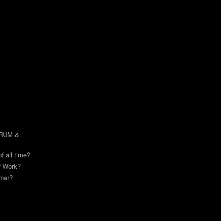
DRUM &
of all time?
or Work?
mmer?