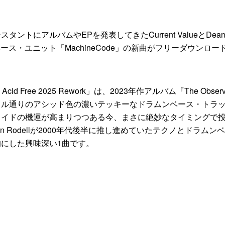
ントにアルバムやEPを発表してきたCurrent ValueとDea
ンベース・ユニット「MachineCode」の新曲がフリーダウンロー
cid Free 2025 Rework」は、2023年作アルバム『The Observ
トル通りのアシッド色の濃いテッキーなドラムンベース・トラ
ノイドの機運が高まりつつある今、まさに絶妙なタイミングで
n Rodellが2000年代後半に推し進めていたテクノとドラムン
にした興味深い1曲です。