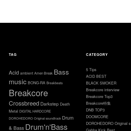
TAG
CATEGORY
5 Tips
Bass
Acid
ambient
Amen Break
ACID BEST
music
BONG-RA
BLACK SMOKER
Breakbeats
Breakcore
Breakcore interview
Breakcore Top3
Crossbreed
Darkstep
Breakcore特集
Death
DNB TOP3
Metal
DIGITAL HARDCORE
DOOMCORE
Drum
DOROHEDORO Original soundtrack
DOROHEDORO Original so
Drum'n'Bass
& Bass
Gabba Kick Best