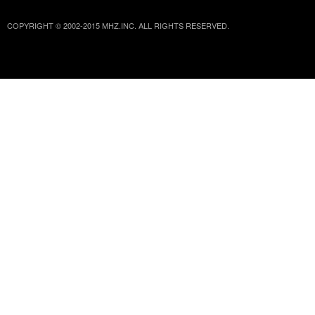
COPYRIGHT © 2002-2015 MHZ.INC. ALL RIGHTS RESERVED.