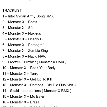
TRACKLIST
1 – Intro Syrian Army Song RMX
2 – Monster X – Boots
3 – Monster X – Sfom
4 – Monster X – Nukleus
5 – Monster X – Deadly B
6 – Monster X – Pornograf
7 – Monster X – Zombie King
8 – Monster X – Nacid NAto
9 – Freezer – Prowler ( Monster X RMX )
10 – Monster X – Rock Your Body
11 – Monster X – Tank
12 – Monster X – Get Up To Kill
13 – Monster X – Demons ( Die Die Fluo Kidz )
14 – Scald – Lacerations ( Monster X RMX )
15 – Monster X – Mc Eater
16 – Monster X – Erase