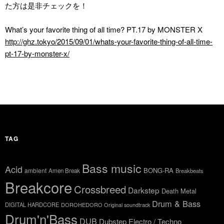
た方は是非チェックを！
What’s your favorite thing of all time? PT.17 by MONSTER X
http://ghz.tokyo/2015/09/01/whats-your-favorite-thing-of-all-time-
pt-17-by-monster-x/
TAG
Bass music
Acid
BONG-RA
ambient
Amen Break
Breakbeats
Breakcore
Crossbreed
Darkstep
Death Metal
Drum & Bass
DIGITAL HARDCORE
DOROHEDORO Original soundtrack
Drum'n'Bass
DUB
Dubstep
Electro / Techno