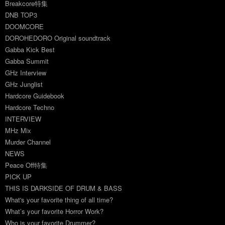
Breakcore特集
DNB TOP3
DOOMCORE
DOROHEDORO Original soundtrack
Gabba Kick Best
Gabba Summit
GHz Interview
GHz Junglist
Hardcore Guidebook
Hardcore Techno
INTERVIEW
MHz Mix
Murder Channel
NEWS
Peace Off特集
PICK UP
THIS IS DARKSIDE OF DRUM & BASS
What's your favorite thing of all time?
What’s your favorite Horror Work?
Who is your favorite Drummer?