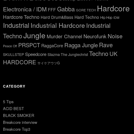
Hardcore
Gabba
Electronica / IDM
FFF
GORE TECH
Hardcore Techno
Hard Drum&Bass
Hard Techno
Hip Hop
IDM
Industrial
Industrial Hardcore
Industrial
Jungle
Techno
Noise
Neurofunk
Murder Channel
Rave
Ragga Jungle
PRSPCT
RaggaCore
Peace Off
Techno
UK
Speedcore
SKULLSTEP
Stazma The Junglechrist
HARDCORE
サイケアウツG
CATEGORY
5 Tips
ACID BEST
BLACK SMOKER
Breakcore interview
Breakcore Top3