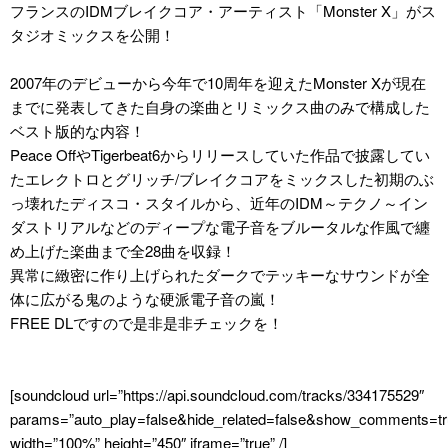
フランスのIDMブレイクコア・アーティスト「Monster X」がス
タジオミックスを公開！
2007年のデビューから今年で10周年を迎えたMonster Xが現在
までに発表してきた自身の楽曲とリミックス曲のみで構成した
ベスト版的な内容！
Peace OffやTigerbeat6からリリースしていた作品で披露してい
たエレクトロとグリッチ/ブレイクコアをミックスした初期のぶ
っ壊れたディスコ・スタイルから、近年のIDM～テクノ～イン
ダストリアルなどのディープな電子音をブルータルな作風で纏
め上げた楽曲まで全28曲を収録！
異常に緻密に作り上げられたダークでテッキーなサウンドが全
体に広がる鬼のような硬派電子音の嵐！
FREE DLですので是非是非チェックを！
[soundcloud url=”https://api.soundcloud.com/tracks/334175529″
params=”auto_play=false&hide_related=false&show_comments=tr
width=”100%” height=”450″ iframe=”true” /]