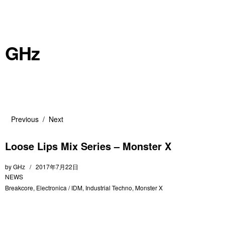
GHz
Previous
Next
Loose Lips Mix Series – Monster X
by
GHz
2017年7月22日
NEWS
Breakcore
,
Electronica / IDM
,
Industrial Techno
,
Monster X