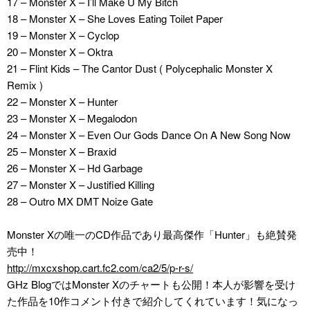
17 – Monster X – I’ll Make U My Bitch
18 – Monster X – She Loves Eating Toilet Paper
19 – Monster X – Cyclop
20 – Monster X – Oktra
21 – Flint Kids – The Cantor Dust ( Polycephalic Monster X
Remix )
22 – Monster X – Hunter
23 – Monster X – Megalodon
24 – Monster X – Even Our Gods Dance On A New Song Now
25 – Monster X – Braxid
26 – Monster X – Hd Garbage
27 – Monster X – Justified Killing
28 – Outro MX DMT Noize Gate
Monster Xの唯一のCD作品であり最高傑作「Hunter」も絶賛発
売中！
http://mxcxshop.cart.fc2.com/ca2/5/p-r-s/
GHz BlogではMonster Xのチャートも公開！本人が影響を受け
た作品を10作コメント付きで紹介してくれています！気になっ