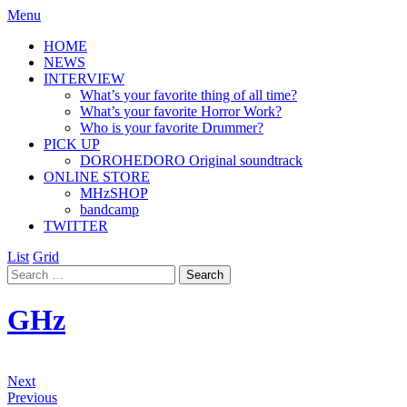
Menu
HOME
NEWS
INTERVIEW
What’s your favorite thing of all time?
What’s your favorite Horror Work?
Who is your favorite Drummer?
PICK UP
DOROHEDORO Original soundtrack
ONLINE STORE
MHzSHOP
bandcamp
TWITTER
List
Grid
GHz
Next
Previous