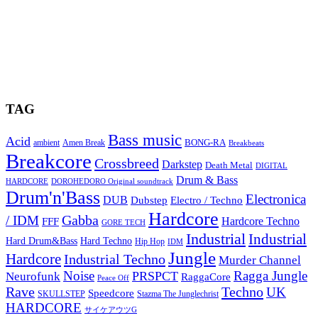
TAG
Bass music
Acid
BONG-RA
ambient
Amen Break
Breakbeats
Breakcore
Crossbreed
Darkstep
Death Metal
DIGITAL
Drum & Bass
HARDCORE
DOROHEDORO Original soundtrack
Drum'n'Bass
Electronica
DUB
Dubstep
Electro / Techno
Hardcore
Gabba
/ IDM
Hardcore Techno
FFF
GORE TECH
Industrial
Industrial
Hard Techno
Hard Drum&Bass
Hip Hop
IDM
Jungle
Hardcore
Industrial Techno
Murder Channel
Noise
Ragga Jungle
PRSPCT
Neurofunk
RaggaCore
Peace Off
Rave
Techno
UK
Speedcore
SKULLSTEP
Stazma The Junglechrist
HARDCORE
サイケアウツG