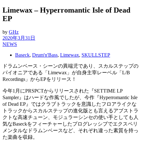
Limewax – Hyperromantic Isle of Dead
EP
by
GHz
2020年3月31日
NEWS
Baseck
,
Drum'n'Bass
,
Limewax
,
SKULLSTEP
ドラムンベース・シーンの異端児であり、スカルステップの
パイオニアである「Limewax」が自身主宰レーベル「L/B
Recordings」からEPをリリース！
今年1月にPRSPCTからリリースされた『SETTIME LP
Sampler』はハードな作風でしたが、今作『Hyperromantic Isle
of Dead EP』ではクラブトラックを意識したフロアライクな
トラックからスカルステップの進化版とも言えるアブストラ
クトな高速チューン、モジュラーシンセの使い手としても人
気なBaseckをフィーチャーしたプログレッシブでエクスペリ
メンタルなドラムンベースなど、それぞれ違った素質を持っ
た楽曲を収録。