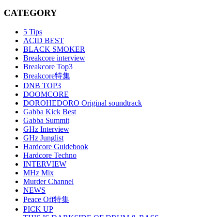
CATEGORY
5 Tips
ACID BEST
BLACK SMOKER
Breakcore interview
Breakcore Top3
Breakcore特集
DNB TOP3
DOOMCORE
DOROHEDORO Original soundtrack
Gabba Kick Best
Gabba Summit
GHz Interview
GHz Junglist
Hardcore Guidebook
Hardcore Techno
INTERVIEW
MHz Mix
Murder Channel
NEWS
Peace Off特集
PICK UP