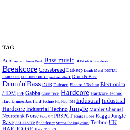
TAG
Bass music
Acid
BONG-RA
ambient
Amen Break
Breakbeats
Breakcore
Crossbreed
Darkstep
Death Metal
DIGITAL
Drum & Bass
HARDCORE
DOROHEDORO Original soundtrack
Drum'n'Bass
Electronica
DUB
Dubstep
Electro / Techno
Hardcore
Gabba
/ IDM
Hardcore Techno
FFF
GORE TECH
Industrial
Industrial
Hard Techno
Hard Drum&Bass
Hip Hop
IDM
Jungle
Hardcore
Industrial Techno
Murder Channel
Noise
Ragga Jungle
PRSPCT
Neurofunk
RaggaCore
Peace Off
Rave
Techno
UK
Speedcore
SKULLSTEP
Stazma The Junglechrist
HARDCORE
サイケアウツG