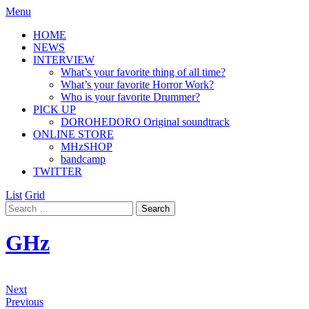
Menu
HOME
NEWS
INTERVIEW
What’s your favorite thing of all time?
What’s your favorite Horror Work?
Who is your favorite Drummer?
PICK UP
DOROHEDORO Original soundtrack
ONLINE STORE
MHzSHOP
bandcamp
TWITTER
List
Grid
GHz
Next
Previous