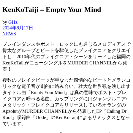
KenKoTaiji – Empty Your Mind
by
GHz
2024年8月17日
NEWS
ブレインダンスやポスト・ロックにも通じるメロディアスで
骨太なグルーブとビートを駆使したブレイクコアをクリエイ
トし、2010年代のブレイクコア・シーンをリードした福岡の
KenKoTaijiがニューシングルをMURDER CHANNELから発
表！
複数のブレイクビーツが重なった感情的なビートとメランコ
リックな電子音が劇的に絡み合い、壮大な世界観を映し出す
タイトル曲「Empty Your Mind」は真の意味でポスト・ブレ
イクコアと呼べる名曲。カップリングにはジャングルコア/
メタリック・ブレイクコアをリリースしているオランダの
ApzolutがMURDER CHANNELから発表したEP『Calling Dr
Roof』収録曲「Oode」のKenKoTaijiによるリミックスとなっ
ています。