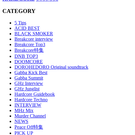
CATEGORY
5 Tips
ACID BEST
BLACK SMOKER
Breakcore interview
Breakcore Top3
Breakcore特集
DNB TOP3
DOOMCORE
DOROHEDORO Original soundtrack
Gabba Kick Best
Gabba Summit
GHz Interview
GHz Junglist
Hardcore Guidebook
Hardcore Techno
INTERVIEW
MHz Mix
Murder Channel
NEWS
Peace Off特集
PICK UP