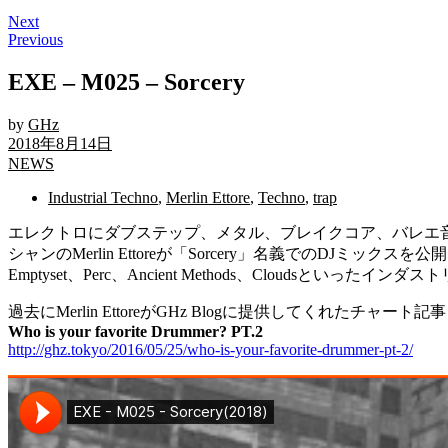
Next
Previous
EXE – M025 – Sorcery
by
GHz
2018年8月14日
NEWS
Industrial Techno
,
Merlin Ettore
,
Techno
,
trap
エレクトロにダブステップ、メタル、ブレイクコア、バレエ音
シャンのMerlin Ettoreが「Sorcery」名義でのDJミックスを公
Emptyset、Perc、Ancient Methods、Cloud
過去にMerlin EttoreがGHz Blogに提供してくれたチャ
Who is your favorite Drummer? PT.2
http://ghz.tokyo/2016/05/25/who-is-your-favorite-drummer-pt-2/