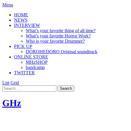
Menu
HOME
NEWS
INTERVIEW
What’s your favorite thing of all time?
What’s your favorite Horror Work?
Who is your favorite Drummer?
PICK UP
DOROHEDORO Original soundtrack
ONLINE STORE
MHzSHOP
bandcamp
TWITTER
List
Grid
GHz