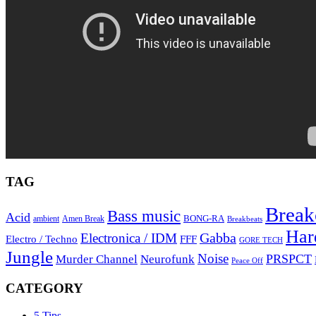
TAG
Break
Bass music
Acid
BONG-RA
ambient
Amen Break
Breakbeats
Har
Gabba
Electronica / IDM
Electro / Techno
FFF
GORE TECH
Jungle
Noise
PRSPCT
Murder Channel
Neurofunk
Peace Off
CATEGORY
5 Tips