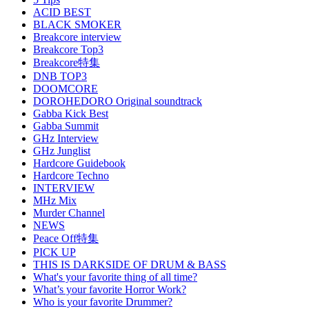
ACID BEST
BLACK SMOKER
Breakcore interview
Breakcore Top3
Breakcore特集
DNB TOP3
DOOMCORE
DOROHEDORO Original soundtrack
Gabba Kick Best
Gabba Summit
GHz Interview
GHz Junglist
Hardcore Guidebook
Hardcore Techno
INTERVIEW
MHz Mix
Murder Channel
NEWS
Peace Off特集
PICK UP
THIS IS DARKSIDE OF DRUM & BASS
What's your favorite thing of all time?
What’s your favorite Horror Work?
Who is your favorite Drummer?