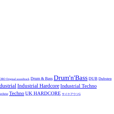
Drum'n'Bass
Drum & Bass
DUB
Dubstep
O Original soundtrack
dustrial
Industrial Hardcore
Industrial Techno
Techno
UK HARDCORE
echrist
サイケアウツG