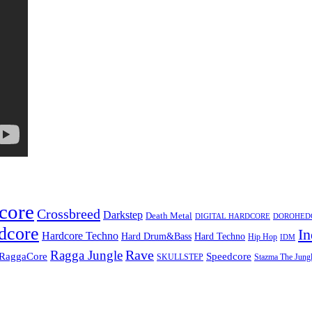
core
Crossbreed
Darkstep
Death Metal
DIGITAL HARDCORE
DOROHEDOR
dcore
In
Hardcore Techno
Hard Techno
Hard Drum&Bass
Hip Hop
IDM
Rave
Ragga Jungle
Speedcore
RaggaCore
SKULLSTEP
Stazma The Jungl