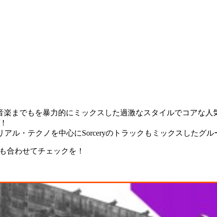
楽までもを暴力的にミックスした過激なスタイルでコアな人気を得
開！
sといったインダストリアル・テクノを中心にSorceryのトラックもミック
ート記事も合わせてチェックを！