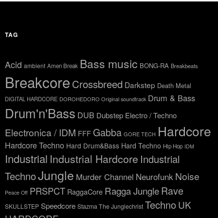
TAG
Bass music
Acid
BONG-RA
ambient
Amen Break
Breakbeats
Breakcore
Crossbreed
Darkstep
Death Metal
Drum & Bass
DIGITAL HARDCORE
DOROHEDORO Original soundtrack
Drum'n'Bass
DUB
Dubstep
Electro / Techno
Hardcore
Gabba
Electronica / IDM
FFF
GORE TECH
Hardcore Techno
Hard Drum&Bass
Hard Techno
Hip Hop
IDM
Industrial
Industrial Hardcore
Industrial
Jungle
Techno
Noise
Neurofunk
Murder Channel
Rave
Ragga Jungle
PRSPCT
RaggaCore
Peace Off
Techno
UK
Speedcore
SKULLSTEP
Stazma The Junglechrist