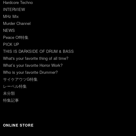
Hardcore Techno
INTERVIEW
MHz Mix
Murder Channel
NEWS
Peace Off特集
PICK UP
THIS IS DARKSIDE OF DRUM & BASS
What's your favorite thing of all time?
What’s your favorite Horror Work?
Who is your favorite Drummer?
サイケアウツG特集
レーベル特集
未分類
特集記事
ONLINE STORE