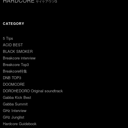
HARDCORE
サイケアウツG
CATEGORY
5 Tips
ACID BEST
BLACK SMOKER
Breakcore interview
Breakcore Top3
Breakcore特集
DNB TOP3
DOOMCORE
DOROHEDORO Original soundtrack
Gabba Kick Best
Gabba Summit
GHz Interview
GHz Junglist
Hardcore Guidebook