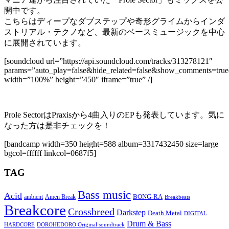
開中です。
こちらはディープなダブステップや奇形グライムからインダ
ストリアル・テクノなど、最新のベースミュージックを中心
に展開されています。
[soundcloud url=”https://api.soundcloud.com/tracks/313278121″
params=”auto_play=false&hide_related=false&show_comments=true
width=”100%” height=”450″ iframe=”true” /]
Prole SectorはPraxisから4曲入りのEPも発表しています。気に
なった方は是非チェックを！
[bandcamp width=350 height=588 album=3317432450 size=large
bgcol=ffffff linkcol=0687f5]
TAG
Bass music
Acid
BONG-RA
ambient
Amen Break
Breakbeats
Breakcore
Crossbreed
Darkstep
Death Metal
DIGITAL
Drum & Bass
HARDCORE
DOROHEDORO Original soundtrack