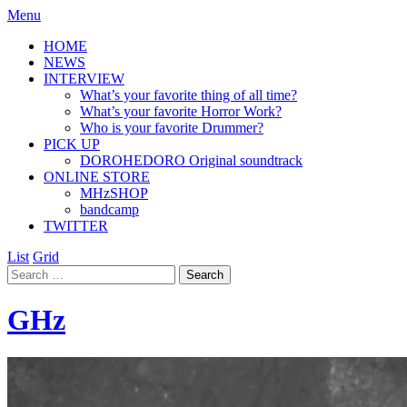
Menu
HOME
NEWS
INTERVIEW
What’s your favorite thing of all time?
What’s your favorite Horror Work?
Who is your favorite Drummer?
PICK UP
DOROHEDORO Original soundtrack
ONLINE STORE
MHzSHOP
bandcamp
TWITTER
List
Grid
GHz