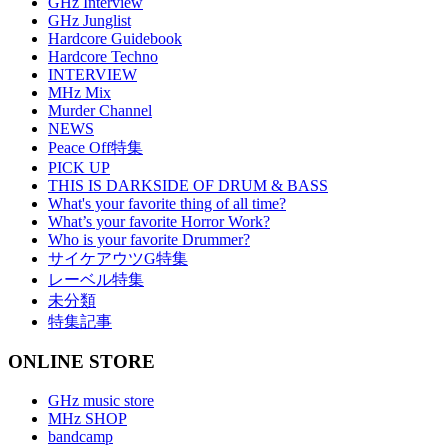
GHz Interview
GHz Junglist
Hardcore Guidebook
Hardcore Techno
INTERVIEW
MHz Mix
Murder Channel
NEWS
Peace Off特集
PICK UP
THIS IS DARKSIDE OF DRUM & BASS
What's your favorite thing of all time?
What’s your favorite Horror Work?
Who is your favorite Drummer?
サイケアウツG特集
レーベル特集
未分類
特集記事
ONLINE STORE
GHz music store
MHz SHOP
bandcamp