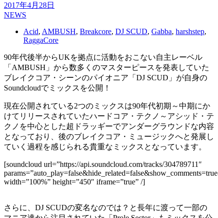
2017年4月28日
NEWS
Acid
,
AMBUSH
,
Breakcore
,
DJ SCUD
,
Gabba
,
harshstep
,
RaggaCore
90年代後半からUKを拠点に活動をおこない自主レーベル
「AMBUSH」から数多くのマスターピースを発表していた
ブレイクコア・シーンのパイオニア「DJ SCUD」が自身の
Soundcloudでミックスを公開！
現在公開されている2つのミックスは90年代初期～中期にか
けてリリースされていたハードコア・テクノ～アシッド・テ
クノを中心とした超ドラッギーでアンダーグラウンドな内容
となっており、後のブレイクコア・ミュージックへと発展し
ていく過程を感じられる貴重なミックスとなっています。
[soundcloud url=”https://api.soundcloud.com/tracks/304789711″
params=”auto_play=false&hide_related=false&show_comments=true
width=”100%” height=”450″ iframe=”true” /]
さらに、DJ SCUDの変名なのでは？と長年に渡って一部の
マニア達から注目されていた「Prole Sector」もミックスを公