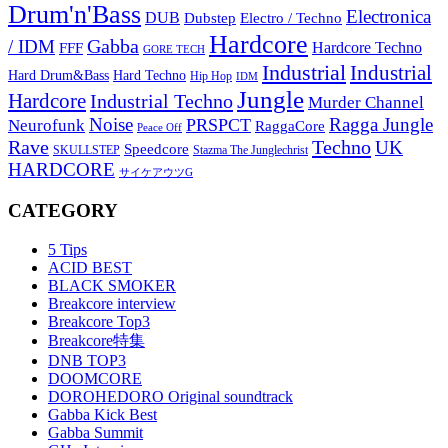
Drum'n'Bass
Electronica
DUB
Dubstep
Electro / Techno
Hardcore
Gabba
/ IDM
Hardcore Techno
FFF
GORE TECH
Industrial
Industrial
Hard Techno
Hard Drum&Bass
Hip Hop
IDM
Jungle
Hardcore
Industrial Techno
Murder Channel
Noise
Ragga Jungle
PRSPCT
Neurofunk
RaggaCore
Peace Off
Rave
Techno
UK
Speedcore
SKULLSTEP
Stazma The Junglechrist
HARDCORE
サイケアウツG
CATEGORY
5 Tips
ACID BEST
BLACK SMOKER
Breakcore interview
Breakcore Top3
Breakcore特集
DNB TOP3
DOOMCORE
DOROHEDORO Original soundtrack
Gabba Kick Best
Gabba Summit