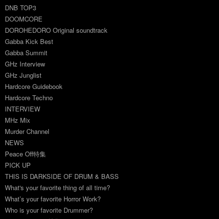
DNB TOP3
DOOMCORE
DOROHEDORO Original soundtrack
Gabba Kick Best
Gabba Summit
GHz Interview
GHz Junglist
Hardcore Guidebook
Hardcore Techno
INTERVIEW
MHz Mix
Murder Channel
NEWS
Peace Off特集
PICK UP
THIS IS DARKSIDE OF DRUM & BASS
What's your favorite thing of all time?
What’s your favorite Horror Work?
Who is your favorite Drummer?