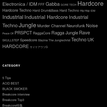
Hardcore
Gabba
Electronica / IDM
FFF
GORE TECH
Hardcore Techno
Hard Drum&Bass
Hard Techno
Hip Hop
IDM
Industrial
Industrial Hardcore
Industrial
Jungle
Techno
Noise
Neurofunk
Murder Channel
Rave
Ragga Jungle
PRSPCT
RaggaCore
Peace Off
Techno
UK
Speedcore
SKULLSTEP
Stazma The Junglechrist
HARDCORE
サイケアウツG
CATEGORY
5 Tips
ACID BEST
BLACK SMOKER
Breakcore interview
Breakcore Top3
Breakcore特集