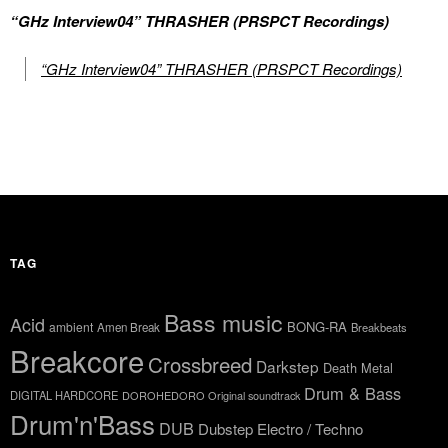
“GHz Interview04” THRASHER (PRSPCT Recordings)
“GHz Interview04” THRASHER (PRSPCT Recordings)
TAG
Bass music
Acid
BONG-RA
ambient
Amen Break
Breakbeats
Breakcore
Crossbreed
Darkstep
Death Metal
Drum & Bass
DIGITAL HARDCORE
DOROHEDORO Original soundtrack
Drum'n'Bass
DUB
Dubstep
Electro / Techno