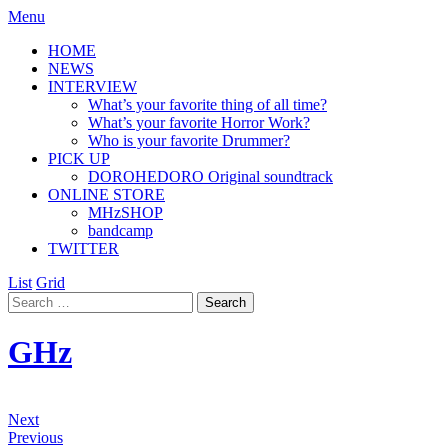
Menu
HOME
NEWS
INTERVIEW
What’s your favorite thing of all time?
What’s your favorite Horror Work?
Who is your favorite Drummer?
PICK UP
DOROHEDORO Original soundtrack
ONLINE STORE
MHzSHOP
bandcamp
TWITTER
List
Grid
GHz
Next
Previous