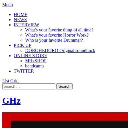
Menu
HOME
NEWS
INTERVIEW
What’s your favorite thing of all time?
What’s your favorite Horror Work?
Who is your favorite Drummer?
PICK UP
DOROHEDORO Original soundtrack
ONLINE STORE
MHzSHOP
bandcamp
TWITTER
List
Grid
GHz