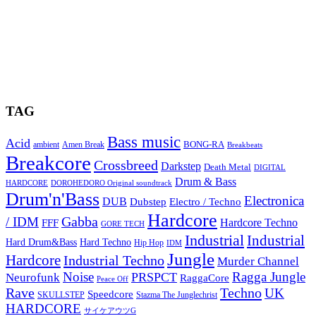
TAG
Bass music
Acid
BONG-RA
ambient
Amen Break
Breakbeats
Breakcore
Crossbreed
Darkstep
Death Metal
DIGITAL
Drum & Bass
HARDCORE
DOROHEDORO Original soundtrack
Drum'n'Bass
Electronica
DUB
Dubstep
Electro / Techno
Hardcore
Gabba
/ IDM
Hardcore Techno
FFF
GORE TECH
Industrial
Industrial
Hard Techno
Hard Drum&Bass
Hip Hop
IDM
Jungle
Hardcore
Industrial Techno
Murder Channel
Noise
Ragga Jungle
PRSPCT
Neurofunk
RaggaCore
Peace Off
Rave
Techno
UK
Speedcore
SKULLSTEP
Stazma The Junglechrist
HARDCORE
サイケアウツG