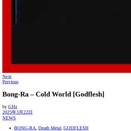
Next
Previous
Bong-Ra – Cold World [Godflesh]
by
GHz
2025年3月22日
NEWS
BONG-RA
,
Death Metal
,
GODFLESH