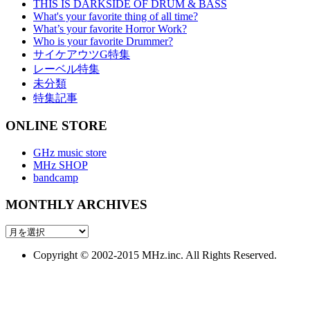
THIS IS DARKSIDE OF DRUM & BASS
What's your favorite thing of all time?
What’s your favorite Horror Work?
Who is your favorite Drummer?
サイケアウツG特集
レーベル特集
未分類
特集記事
ONLINE STORE
GHz music store
MHz SHOP
bandcamp
MONTHLY ARCHIVES
MONTHLY
ARCHIVES
Copyright © 2002-2015 MHz.inc. All Rights Reserved.