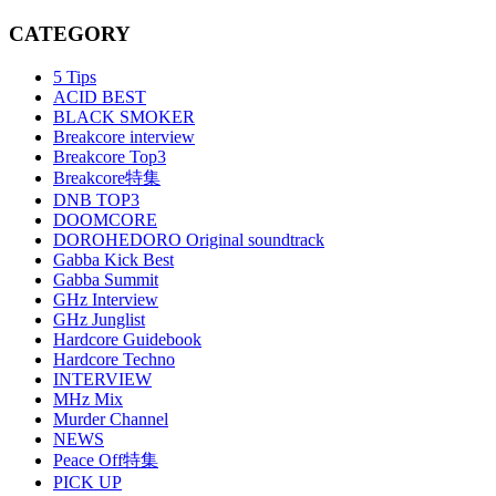
CATEGORY
5 Tips
ACID BEST
BLACK SMOKER
Breakcore interview
Breakcore Top3
Breakcore特集
DNB TOP3
DOOMCORE
DOROHEDORO Original soundtrack
Gabba Kick Best
Gabba Summit
GHz Interview
GHz Junglist
Hardcore Guidebook
Hardcore Techno
INTERVIEW
MHz Mix
Murder Channel
NEWS
Peace Off特集
PICK UP