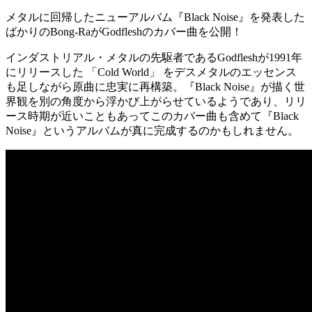
メタルに回帰したニューアルバム『Black Noise』を発表した
ばかりのBong-RaがGodfleshのカバー曲を公開！
インダストリアル・メタルの先駆者であるGodfleshが1991年
にリリースした 「Cold World」 をデスメタルのエッセンス
も足しながら原曲に忠実に再構築。『Black Noise』が描く世
界観を別の角度から浮かび上がらせているようであり、リリ
ース時期が近いこともあってこのカバー曲も含めて『Black
Noise』というアルバムが真に完成するのかもしれません。