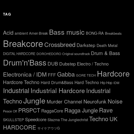
TAG
Bass music
Acid
BONG-RA
ambient
Amen Break
Breakbeats
Breakcore
Crossbreed
Darkstep
Death Metal
Drum & Bass
DIGITAL HARDCORE
DOROHEDORO Original soundtrack
Drum'n'Bass
DUB
Dubstep
Electro / Techno
Hardcore
Gabba
Electronica / IDM
FFF
GORE TECH
Hardcore Techno
Hard Drum&Bass
Hard Techno
Hip Hop
IDM
Industrial
Industrial Hardcore
Industrial
Jungle
Techno
Noise
Neurofunk
Murder Channel
Rave
Ragga Jungle
PRSPCT
RaggaCore
Peace Off
Techno
UK
Speedcore
SKULLSTEP
Stazma The Junglechrist
HARDCORE
サイケアウツG