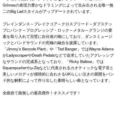
Grimesの表現力豊かなドラミングによって生み出される唯一無
二のBig Ladスタイルがアップデートされています。
ブレインダンス～ブレイクコア～クロスブリード～ダブステッ
プにパンク～プログレッシブ・ロック～メタル～グランジの要
素を取り入れて完璧に自分達の物にしており、ダンスミュージ
ックとバンドサウンドの究極の融合を披露しています。
「Jimmy’s Benzole Plant」や「Ted Banger」ではWayne Adams
がLadyscraperやDeath Pedalsなどで追求していたアグレッシブ
なサウンドの完成系となっており、「Ricky Balboa」では
Squarepusherやµ-Ziqなどに代表されるカオティックな電子音と
美しいメロディが感情的に合わさるUKらしい泣きの展開をバン
ド的な解釈によって作り出した素晴らしい曲となっています。
全曲捨て曲無しの最高傑作！オススメです！