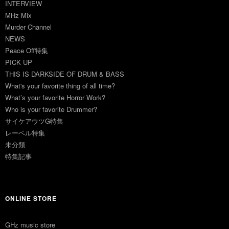
INTERVIEW
MHz Mix
Murder Channel
NEWS
Peace Off特集
PICK UP
THIS IS DARKSIDE OF DRUM & BASS
What's your favorite thing of all time?
What’s your favorite Horror Work?
Who is your favorite Drummer?
サイケアウツG特集
レーベル特集
未分類
特集記事
ONLINE STORE
GHz music store