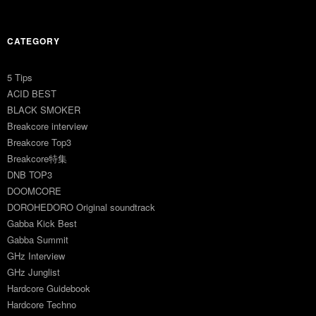
CATEGORY
5 Tips
ACID BEST
BLACK SMOKER
Breakcore interview
Breakcore Top3
Breakcore特集
DNB TOP3
DOOMCORE
DOROHEDORO Original soundtrack
Gabba Kick Best
Gabba Summit
GHz Interview
GHz Junglist
Hardcore Guidebook
Hardcore Techno