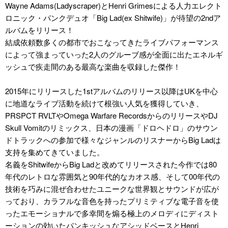
Wayne Adams(Ladyscraper)とHenri Grimesによる人力エレクト
ロニック・パンクデュオ「Big Lad(ex Shitwife)」が待望の2ndア
ルバムをリリース！
結成依頼数多くの都市でおこなってきたライブパフォーマンス
によって強まっていった2人のグルーブ感が全面に出たエネルギ
ッシュで疾走間のある最高な楽曲を収録した傑作！
2015年にリリースした1stアルバムのリリース以降はUKを中心
に地道なライブ活動を続けて根強い人気を獲得していき、
PRSPCT RVLTやOmega Warfare RecordsからのリリースやDJ
Skull Vomitのリミックス、日本の漫画「ドロヘドロ」のサウン
ドトラックへの参加で様々なジャンルのリスナーからBig Ladは
支持を集めてきていました。
名義をShitwifeからBig Ladと改めてリリースされた今作では80
年代のレトロな雰囲気と90年代的なカオス感、そして00年代の
技術を巧みに混ぜ合わせたユニークな世界観とサウンドが広が
っており、カラフルな音色を持ったプリミティブな電子音を使
ったエモーショナルで多幸間を煽る極上のメロディにディスト
ーションの効いたパンキッシュなアシッドベースとHenri