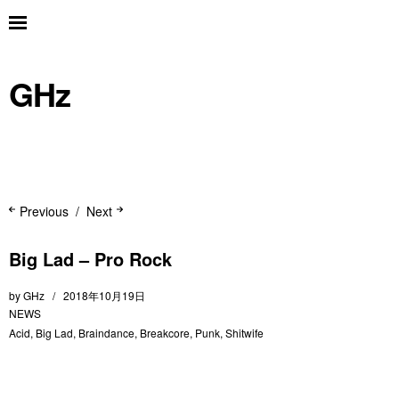
GHz
Previous
Next
Big Lad – Pro Rock
by
GHz
2018年10月19日
NEWS
Acid
,
Big Lad
,
Braindance
,
Breakcore
,
Punk
,
Shitwife