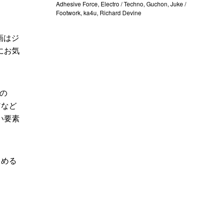
Adhesive Force
,
Electro / Techno
,
Guchon
,
Juke /
Footwork
,
ka4u
,
Richard Devine
画はジ
にお気
くの
アなど
い要素
しめる