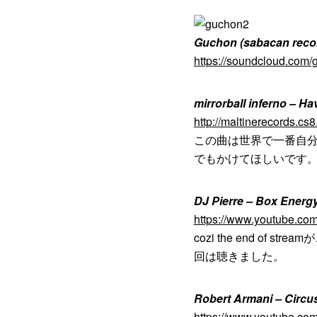
Guchon (sabacan reco
https://soundcloud.com
mirrorball inferno – Ha
http://maltinerecords.cs8
この曲は世界で一番自分
でもかけてほしいです
DJ Pierre – Box Energ
https://www.youtube.c
cozi the end of s
回は聴きました。
Robert Armani – Circus
https://www.youtube.c