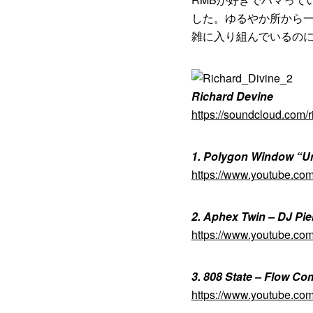
した。ゆるやか所から
雑に入り組んでいるのに
Richard Devine
https://soundcloud.com/
1. Polygon Window “Un
https://www.youtube.c
2. Aphex Twin – DJ Pi
https://www.youtube.c
3. 808 State – Flow Co
https://www.youtube.c