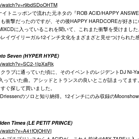
com/watch?v=r9bdSDoOHTM
イトニッポンで流れた元ネタの『ROB ACID/HAPPY ANSW
衝撃だったのですが、その後HAPPY HARDCOREが好き
SのMIXCDに入っているこれを聞いて、これまた衝撃を受けまし
レイヴイリーガル12インチ文化をまざまざと見せつけられた
ato Seven (HYPER HYPE)
om/watch?v=SC2-1lpXaRk
クラブに通っていた頃に、そのイベントのレジデントDJ Ni-Y
PEに入っていた曲。アシッドとトランスの良いとこが詰まってます
てすぐ探して買いました。
en Driessenのソロと知り納得。12インチにのみ収録のMoonshow
olden Times (LE PETIT PRINCE)
m/watch?v=A41fOjOHiVI
たプチプリンスからもACIDが。これも前述のMIX TAPEに入