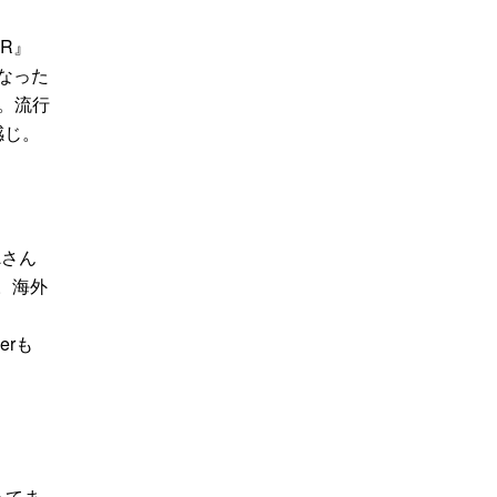
ER』
になった
た。流行
感じ。
aさん
。海外
erも
ってま