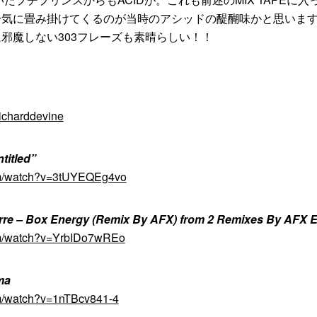
一気に畳み掛けてくるのが当時のアシッドの醍醐味かと思いま
邪魔しない303フレーズも素晴らしい！！
richarddevine
titled”
om/watch?v=3tUYEQEg4vo
erre – Box Energy (Remix By AFX) from 2 Remixes By AFX 
om/watch?v=YrbIDo7wREo
ma
om/watch?v=1nTBcv841-4