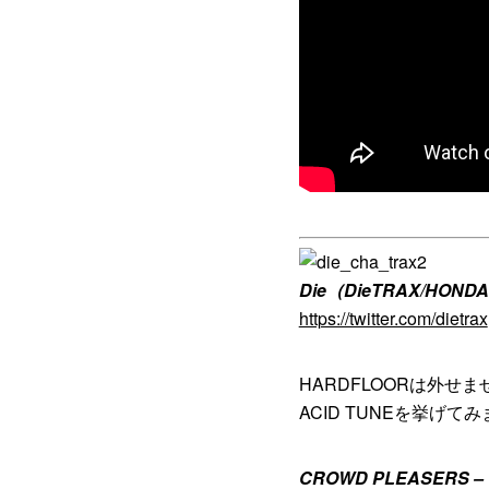
Die（DieTRAX/HO
https://twitter.com/dietrax
HARDFLOORは外
ACID TUNEを挙げて
CROWD PLEASERS – V