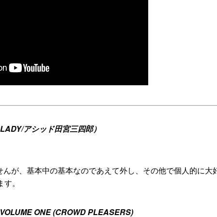
NDALADY/アシッド田宮三四郎）
せませんが、基本中の基本なのであえて外し、その他で個人的に大
みます。
OLUME ‬ONE (‪CROWD PLEASERS‬)