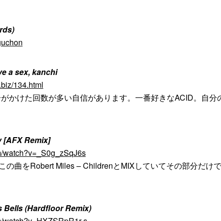
rds)
/guchon
ve a sex, kanchi
.biz/134.html
がかけた回数が多い自信があります。一番好きなACID。自分
。
y [AFX Remix]
om/watch?v=_S0g_zSqJ6s
treamがこの曲をRobert Miles – ChildrenとMIXしていてその部分だ
 Bells (Hardfloor Remix)
om/watch?v=HXZSRpR1r-s