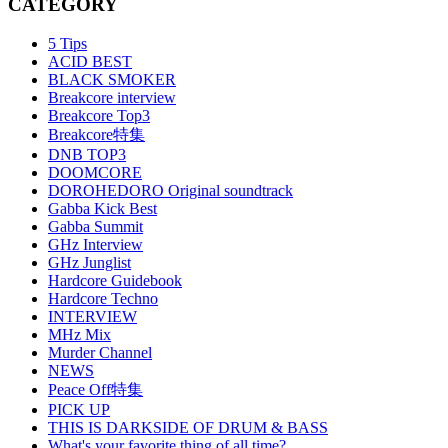
CATEGORY
5 Tips
ACID BEST
BLACK SMOKER
Breakcore interview
Breakcore Top3
Breakcore特集
DNB TOP3
DOOMCORE
DOROHEDORO Original soundtrack
Gabba Kick Best
Gabba Summit
GHz Interview
GHz Junglist
Hardcore Guidebook
Hardcore Techno
INTERVIEW
MHz Mix
Murder Channel
NEWS
Peace Off特集
PICK UP
THIS IS DARKSIDE OF DRUM & BASS
What's your favorite thing of all time?