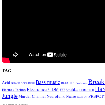
TAG
Break
Bass music
Acid
BONG-RA
ambient
Amen Break
Breakbeats
Har
Gabba
Electronica / IDM
Electro / Techno
FFF
GORE TECH
Jungle
Noise
PRSPCT
Murder Channel
Neurofunk
Peace Off