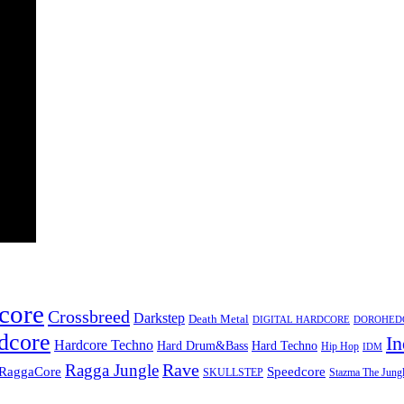
core
Crossbreed
Darkstep
Death Metal
DIGITAL HARDCORE
DOROHEDOR
dcore
In
Hardcore Techno
Hard Techno
Hard Drum&Bass
Hip Hop
IDM
Rave
Ragga Jungle
Speedcore
RaggaCore
SKULLSTEP
Stazma The Jungl