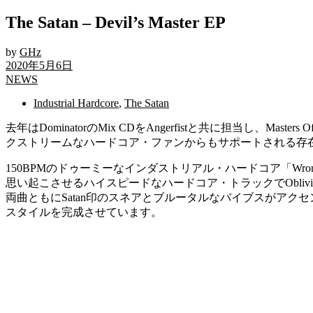
The Satan – Devil’s Master E​P
by
GHz
2020年5月6日
NEWS
Industrial Hardcore
,
The Satan
去年はDominatorのMix CDをAngerfistと共に担当し、Mas
クストリームなハードコア・ファンからもサポートされる存在として大活躍し
150BPMのドゥーミーなインダストリアル・ハードコア「Wrong 
思い起こさせるハイスピードなハードコア・トラックでOblivio
両曲ともにSatan印のスネアとブルータルなバイブスがア
スタイルを完成させています。