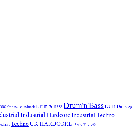
Drum'n'Bass
Drum & Bass
DUB
Dubstep
O Original soundtrack
dustrial
Industrial Hardcore
Industrial Techno
Techno
UK HARDCORE
echrist
サイケアウツG