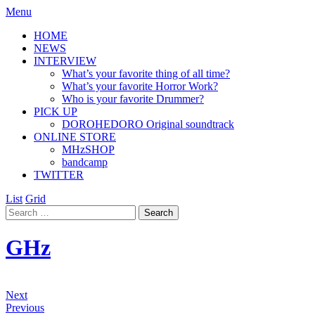
Menu
HOME
NEWS
INTERVIEW
What’s your favorite thing of all time?
What’s your favorite Horror Work?
Who is your favorite Drummer?
PICK UP
DOROHEDORO Original soundtrack
ONLINE STORE
MHzSHOP
bandcamp
TWITTER
List
Grid
GHz
Next
Previous