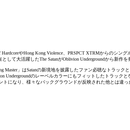
ters Of HardcoreやHong Kong Violence、PRSPC
たThe SatanがOblivion Undergroundから新作
Master」はSatanの新境地を披露したファン必聴なトラックとな
n Undergroundのレーベルカラーにもフィットしたトラック
クセントになり、様々なバックグラウンドが反映された他とは違