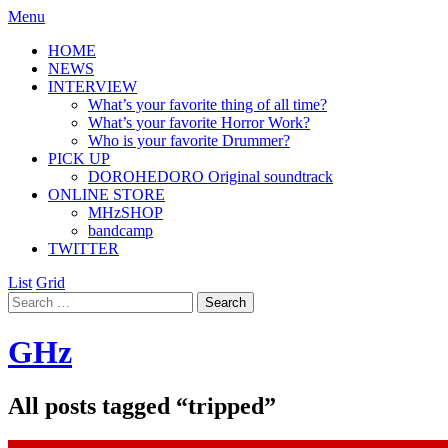
Menu
HOME
NEWS
INTERVIEW
What’s your favorite thing of all time?
What’s your favorite Horror Work?
Who is your favorite Drummer?
PICK UP
DOROHEDORO Original soundtrack
ONLINE STORE
MHzSHOP
bandcamp
TWITTER
List
Grid
GHz
All posts tagged “
tripped
”