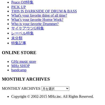
Peace Off特集
PICK UP
THIS IS DARKSIDE OF DRUM & BASS
What's your favorite thing of all time?
What’s your favorite Horror Work?
Who is your favorite Drummer?
サイケアウツG特集
レーベル特集
未分類
特集記事
ONLINE STORE
GHz music store
MHz SHOP
bandcamp
MONTHLY ARCHIVES
MONTHLY ARCHIVES
Copyright © 2002-2015 MHz.inc. All Rights Reserved.