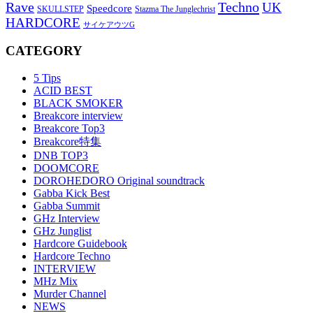
Rave
Techno
UK
Speedcore
SKULLSTEP
Stazma The Junglechrist
HARDCORE
サイケアウツG
CATEGORY
5 Tips
ACID BEST
BLACK SMOKER
Breakcore interview
Breakcore Top3
Breakcore特集
DNB TOP3
DOOMCORE
DOROHEDORO Original soundtrack
Gabba Kick Best
Gabba Summit
GHz Interview
GHz Junglist
Hardcore Guidebook
Hardcore Techno
INTERVIEW
MHz Mix
Murder Channel
NEWS