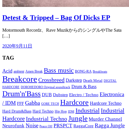
Detest & Tripped – Bag Of Dicks EP
Motormouth Recordz、Rave MuzikからのシングルやThe Sata
[…]
2020年9月11日
TAG
Bass music
Acid
BONG-RA
ambient
Amen Break
Breakbeats
Breakcore
Crossbreed
Darkstep
Death Metal
DIGITAL
Drum & Bass
HARDCORE
DOROHEDORO Original soundtrack
Drum'n'Bass
Electronica
DUB
Dubstep
Electro / Techno
Hardcore
Gabba
/ IDM
Hardcore Techno
FFF
GORE TECH
Industrial
Industrial
Hard Techno
Hard Drum&Bass
Hip Hop
IDM
Jungle
Hardcore
Industrial Techno
Murder Channel
Noise
Ragga Jungle
PRSPCT
Neurofunk
RaggaCore
Peace Off