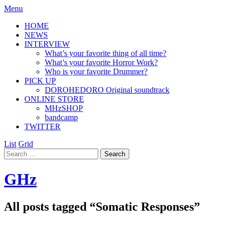
Menu
HOME
NEWS
INTERVIEW
What’s your favorite thing of all time?
What’s your favorite Horror Work?
Who is your favorite Drummer?
PICK UP
DOROHEDORO Original soundtrack
ONLINE STORE
MHzSHOP
bandcamp
TWITTER
List
Grid
GHz
All posts tagged “
Somatic Responses
”