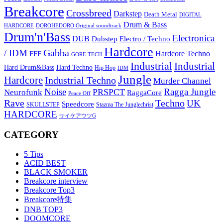
Breakcore
Crossbreed
Darkstep
Death Metal
DIGITAL
Drum & Bass
HARDCORE
DOROHEDORO Original soundtrack
Drum'n'Bass
Electronica
DUB
Dubstep
Electro / Techno
Hardcore
Gabba
/ IDM
Hardcore Techno
FFF
GORE TECH
Industrial
Industrial
Hard Techno
Hard Drum&Bass
Hip Hop
IDM
Jungle
Hardcore
Industrial Techno
Murder Channel
Noise
Ragga Jungle
PRSPCT
Neurofunk
RaggaCore
Peace Off
Rave
Techno
UK
Speedcore
SKULLSTEP
Stazma The Junglechrist
HARDCORE
サイケアウツG
CATEGORY
5 Tips
ACID BEST
BLACK SMOKER
Breakcore interview
Breakcore Top3
Breakcore特集
DNB TOP3
DOOMCORE