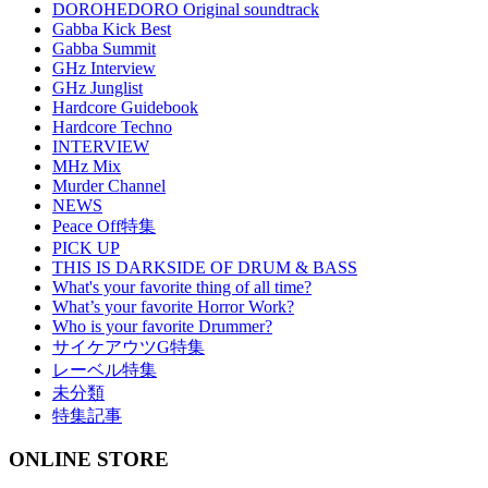
DOROHEDORO Original soundtrack
Gabba Kick Best
Gabba Summit
GHz Interview
GHz Junglist
Hardcore Guidebook
Hardcore Techno
INTERVIEW
MHz Mix
Murder Channel
NEWS
Peace Off特集
PICK UP
THIS IS DARKSIDE OF DRUM & BASS
What's your favorite thing of all time?
What’s your favorite Horror Work?
Who is your favorite Drummer?
サイケアウツG特集
レーベル特集
未分類
特集記事
ONLINE STORE