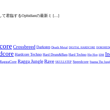
するOphidianの最新ミ […]
core
Crossbreed
Darkstep
Death Metal
DIGITAL HARDCORE
DOROHEDOR
dcore
In
Hardcore Techno
Hard Techno
Hard Drum&Bass
Hip Hop
IDM
Rave
Ragga Jungle
Speedcore
RaggaCore
SKULLSTEP
Stazma The Jungl