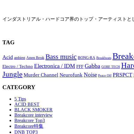
Ophidian – Hard Techno x Darkcore Mix
インダストリアル・ハードコア界のトップ・アーティストとして君臨
2024年2月6日
TAG
Break
Bass music
Acid
BONG-RA
ambient
Amen Break
Breakbeats
Har
Gabba
Electronica / IDM
Electro / Techno
FFF
GORE TECH
Jungle
Noise
PRSPCT
Murder Channel
Neurofunk
Peace Off
CATEGORY
5 Tips
ACID BEST
BLACK SMOKER
Breakcore interview
Breakcore Top3
Breakcore特集
DNB TOP3