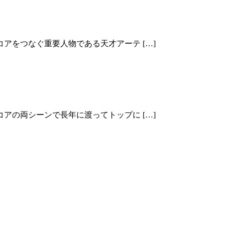
アをつなぐ重要人物である天才アーテ […]
アの両シーンで長年に渡ってトップに […]