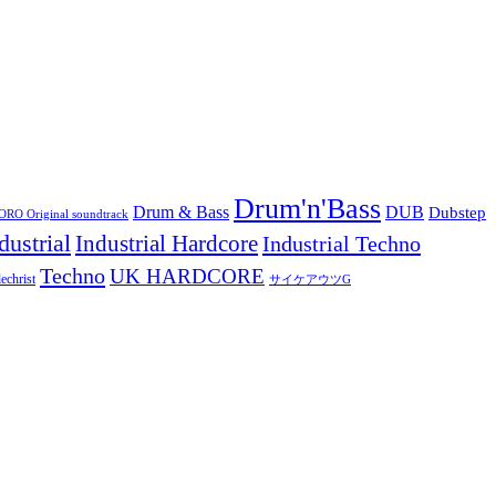
Drum'n'Bass
Drum & Bass
DUB
Dubstep
O Original soundtrack
dustrial
Industrial Hardcore
Industrial Techno
Techno
UK HARDCORE
echrist
サイケアウツG