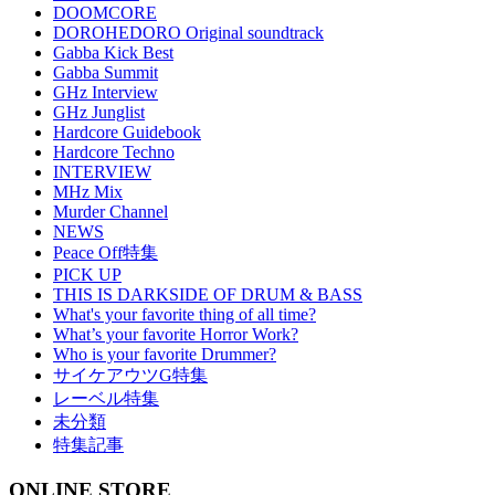
DOOMCORE
DOROHEDORO Original soundtrack
Gabba Kick Best
Gabba Summit
GHz Interview
GHz Junglist
Hardcore Guidebook
Hardcore Techno
INTERVIEW
MHz Mix
Murder Channel
NEWS
Peace Off特集
PICK UP
THIS IS DARKSIDE OF DRUM & BASS
What's your favorite thing of all time?
What’s your favorite Horror Work?
Who is your favorite Drummer?
サイケアウツG特集
レーベル特集
未分類
特集記事
ONLINE STORE