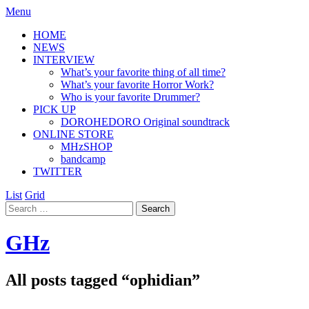
Menu
HOME
NEWS
INTERVIEW
What’s your favorite thing of all time?
What’s your favorite Horror Work?
Who is your favorite Drummer?
PICK UP
DOROHEDORO Original soundtrack
ONLINE STORE
MHzSHOP
bandcamp
TWITTER
List
Grid
GHz
All posts tagged “
ophidian
”