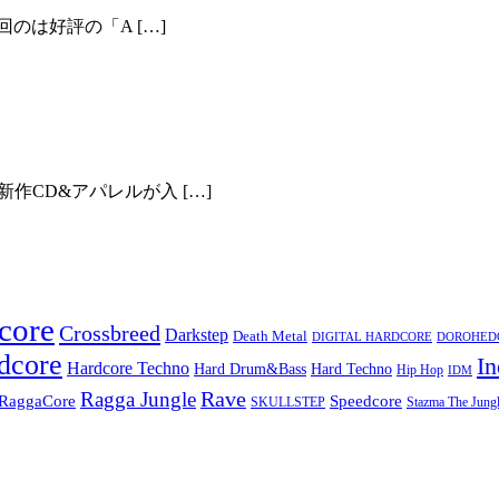
今回のは好評の「A […]
！
作CD&アパレルが入 […]
core
Crossbreed
Darkstep
Death Metal
DIGITAL HARDCORE
DOROHEDOR
dcore
In
Hardcore Techno
Hard Techno
Hard Drum&Bass
Hip Hop
IDM
Rave
Ragga Jungle
Speedcore
RaggaCore
SKULLSTEP
Stazma The Jungl