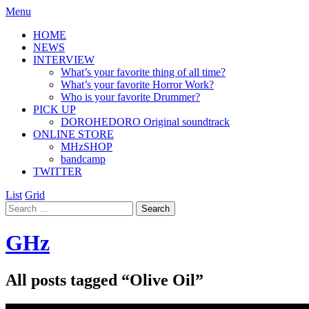
Menu
HOME
NEWS
INTERVIEW
What’s your favorite thing of all time?
What’s your favorite Horror Work?
Who is your favorite Drummer?
PICK UP
DOROHEDORO Original soundtrack
ONLINE STORE
MHzSHOP
bandcamp
TWITTER
List
Grid
GHz
All posts tagged “
Olive Oil
”