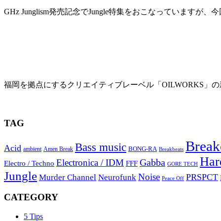
GHz Junglism発売記念でJungle特集をおこなっていますが、
2016年11月2日
OILWORKSの新作CD&アパレルが入荷
福岡を拠点にするクリエイティブレーベル「OILWORKS」の新
2015年8月11日
TAG
Break
Bass music
Acid
BONG-RA
ambient
Amen Break
Breakbeats
Har
Gabba
Electronica / IDM
Electro / Techno
FFF
GORE TECH
Jungle
Noise
PRSPCT
Murder Channel
Neurofunk
Peace Off
CATEGORY
5 Tips