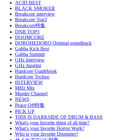
ACID BEST
BLACK SMOKER
Breakcore interview
Breakcore Top3
Breakcore特集
DNB TOP3
DOOMCORE
DOROHEDORO Original soundtrack
Gabba Kick Best
Gabba Summit
GHz Interview
GHz Junglist
Hardcore Guidebook
Hardcore Techno
INTERVIEW
MHz Mix
Murder Channel
NEWS
Peace Off特集
PICK UP
THIS IS DARKSIDE OF DRUM & BASS
What's your favorite thing of all time?
What’s your favorite Horror Work?
Who is your favorite Drummer?
サイケアウツG特集