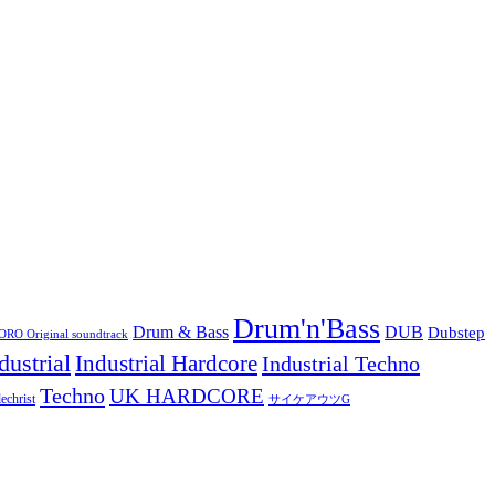
Drum'n'Bass
Drum & Bass
DUB
Dubstep
O Original soundtrack
dustrial
Industrial Hardcore
Industrial Techno
Techno
UK HARDCORE
echrist
サイケアウツG