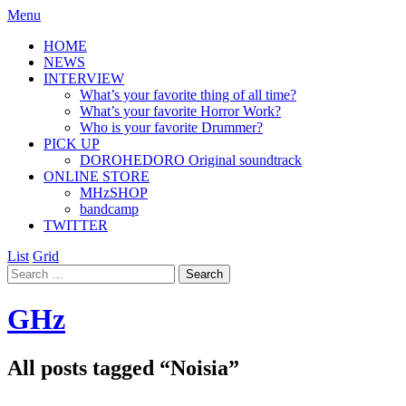
Menu
HOME
NEWS
INTERVIEW
What’s your favorite thing of all time?
What’s your favorite Horror Work?
Who is your favorite Drummer?
PICK UP
DOROHEDORO Original soundtrack
ONLINE STORE
MHzSHOP
bandcamp
TWITTER
List
Grid
GHz
All posts tagged “
Noisia
”