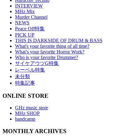
Hardcore Techno
INTERVIEW
MHz Mix
Murder Channel
NEWS
Peace Off特集
PICK UP
THIS IS DARKSIDE OF DRUM & BASS
What's your favorite thing of all time?
What’s your favorite Horror Work?
Who is your favorite Drummer?
サイケアウツG特集
レーベル特集
未分類
特集記事
ONLINE STORE
GHz music store
MHz SHOP
bandcamp
MONTHLY ARCHIVES