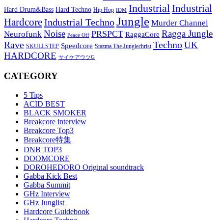
Industrial
Industrial
Hard Techno
Hard Drum&Bass
Hip Hop
IDM
Jungle
Hardcore
Industrial Techno
Murder Channel
Noise
Ragga Jungle
PRSPCT
Neurofunk
RaggaCore
Peace Off
Rave
Techno
UK
Speedcore
SKULLSTEP
Stazma The Junglechrist
HARDCORE
サイケアウツG
CATEGORY
5 Tips
ACID BEST
BLACK SMOKER
Breakcore interview
Breakcore Top3
Breakcore特集
DNB TOP3
DOOMCORE
DOROHEDORO Original soundtrack
Gabba Kick Best
Gabba Summit
GHz Interview
GHz Junglist
Hardcore Guidebook