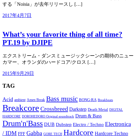
する「Noisia」が去年リリースし […]
2017年4月7日
What’s your favorite thing of all time?
PT.19 by DJIPE
エクストリーム・ダンスミュージックシーンの期待のニュー
カマー、オランダのハードコア/クロス […]
2015年9月29日
TAG
Bass music
Acid
BONG-RA
ambient
Amen Break
Breakbeats
Breakcore
Crossbreed
Darkstep
Death Metal
DIGITAL
Drum & Bass
HARDCORE
DOROHEDORO Original soundtrack
Drum'n'Bass
Electronica
DUB
Dubstep
Electro / Techno
Hardcore
Gabba
/ IDM
Hardcore Techno
FFF
GORE TECH