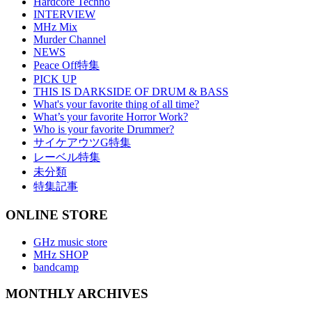
Hardcore Techno
INTERVIEW
MHz Mix
Murder Channel
NEWS
Peace Off特集
PICK UP
THIS IS DARKSIDE OF DRUM & BASS
What's your favorite thing of all time?
What’s your favorite Horror Work?
Who is your favorite Drummer?
サイケアウツG特集
レーベル特集
未分類
特集記事
ONLINE STORE
GHz music store
MHz SHOP
bandcamp
MONTHLY ARCHIVES