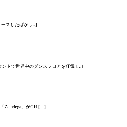
 PT.17 by MONSTER X
リリースしたばか […]
ンドで世界中のダンスフロアを狂気 […]
emdega」がGH […]