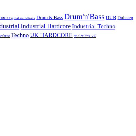
Drum'n'Bass
Drum & Bass
DUB
Dubstep
O Original soundtrack
dustrial
Industrial Hardcore
Industrial Techno
Techno
UK HARDCORE
echrist
サイケアウツG