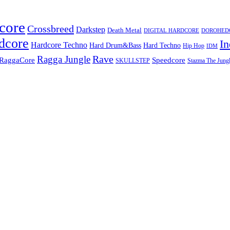
core
Crossbreed
Darkstep
Death Metal
DIGITAL HARDCORE
DOROHEDOR
dcore
In
Hardcore Techno
Hard Techno
Hard Drum&Bass
Hip Hop
IDM
Rave
Ragga Jungle
Speedcore
RaggaCore
SKULLSTEP
Stazma The Jungl