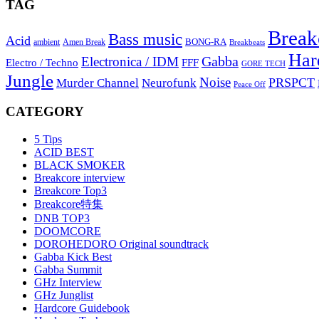
TAG
Break
Bass music
Acid
BONG-RA
ambient
Amen Break
Breakbeats
Har
Gabba
Electronica / IDM
Electro / Techno
FFF
GORE TECH
Jungle
Noise
PRSPCT
Murder Channel
Neurofunk
Peace Off
CATEGORY
5 Tips
ACID BEST
BLACK SMOKER
Breakcore interview
Breakcore Top3
Breakcore特集
DNB TOP3
DOOMCORE
DOROHEDORO Original soundtrack
Gabba Kick Best
Gabba Summit
GHz Interview
GHz Junglist
Hardcore Guidebook