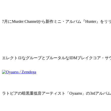
What’s your favorite thing of all time?
7月にMurder Channelから新作ミニ・アルバム『Hunter』を
2015年9月1日
“Monster X – Hunter”リリース！
エレクトロなグルーブとブルータルなIDMブレイクコア・サウ
2015年7月30日
Oyaarss / Zemdega
ラトビアの暗黒重低音アーティスト「Oyaarss」の3rdアルバム「Z
2015年2月16日