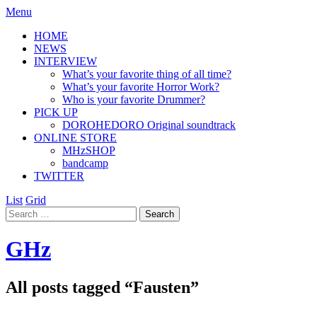
Menu
HOME
NEWS
INTERVIEW
What’s your favorite thing of all time?
What’s your favorite Horror Work?
Who is your favorite Drummer?
PICK UP
DOROHEDORO Original soundtrack
ONLINE STORE
MHzSHOP
bandcamp
TWITTER
List
Grid
GHz
All posts tagged “
Fausten
”