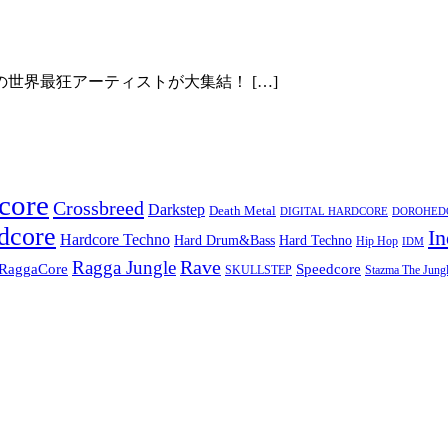
完成！
世界最狂アーティストが大集結！ […]
core
Crossbreed
Darkstep
Death Metal
DIGITAL HARDCORE
DOROHEDOR
dcore
In
Hardcore Techno
Hard Techno
Hard Drum&Bass
Hip Hop
IDM
Rave
Ragga Jungle
Speedcore
RaggaCore
SKULLSTEP
Stazma The Jungl