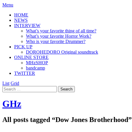
Menu
HOME
NEWS
INTERVIEW
What’s your favorite thing of all time?
What’s your favorite Horror Work?
Who is your favorite Drummer?
PICK UP
DOROHEDORO Original soundtrack
ONLINE STORE
MHzSHOP
bandcamp
TWITTER
List
Grid
GHz
All posts tagged “
Dow Jones Brotherhood
”