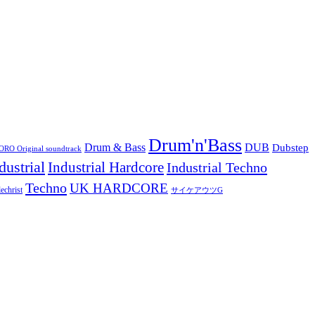
Drum'n'Bass
Drum & Bass
DUB
Dubstep
O Original soundtrack
dustrial
Industrial Hardcore
Industrial Techno
Techno
UK HARDCORE
echrist
サイケアウツG