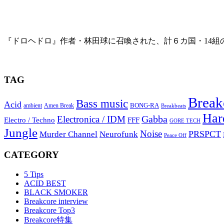
『ドロヘドロ』最狂サウンドトラック
『ドロヘドロ』作者・林田球に召喚された、計６カ国・14組の
2016年3月25日
TAG
Break
Bass music
Acid
BONG-RA
ambient
Amen Break
Breakbeats
Har
Gabba
Electronica / IDM
Electro / Techno
FFF
GORE TECH
Jungle
Noise
PRSPCT
Murder Channel
Neurofunk
Peace Off
CATEGORY
5 Tips
ACID BEST
BLACK SMOKER
Breakcore interview
Breakcore Top3
Breakcore特集