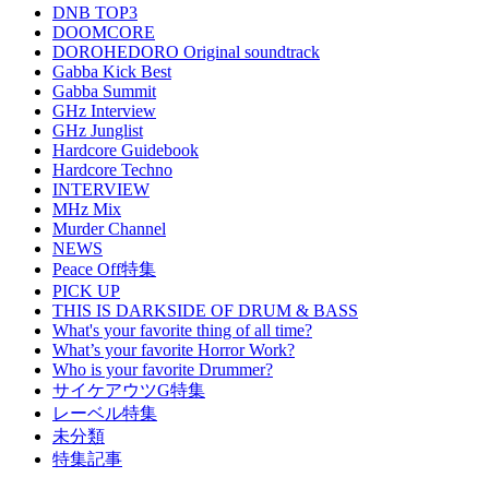
DNB TOP3
DOOMCORE
DOROHEDORO Original soundtrack
Gabba Kick Best
Gabba Summit
GHz Interview
GHz Junglist
Hardcore Guidebook
Hardcore Techno
INTERVIEW
MHz Mix
Murder Channel
NEWS
Peace Off特集
PICK UP
THIS IS DARKSIDE OF DRUM & BASS
What's your favorite thing of all time?
What’s your favorite Horror Work?
Who is your favorite Drummer?
サイケアウツG特集
レーベル特集
未分類
特集記事