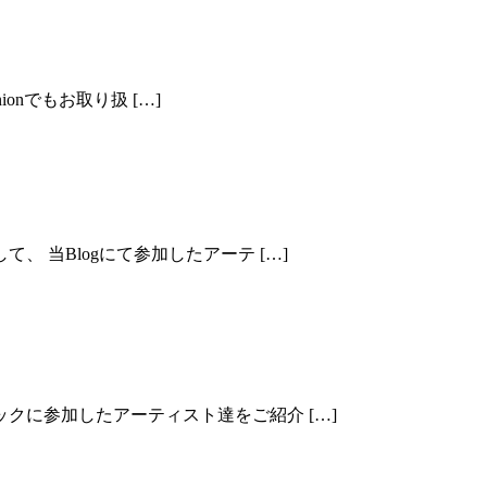
絶賛発売中！
ionでもお取り扱 […]
al soundtrack” – Dow Jones Brotherhood
 当Blogにて参加したアーテ […]
k – 収録アーティスト紹介 PT2
クに参加したアーティスト達をご紹介 […]