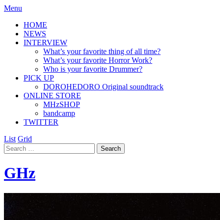
Menu
HOME
NEWS
INTERVIEW
What’s your favorite thing of all time?
What’s your favorite Horror Work?
Who is your favorite Drummer?
PICK UP
DOROHEDORO Original soundtrack
ONLINE STORE
MHzSHOP
bandcamp
TWITTER
List
Grid
GHz