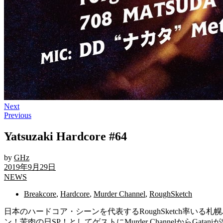
Next
Previous
Yatsuzaki Hardcore #64
by
GHz
2019年9月29日
NEWS
Breakcore
,
Hardcore
,
Murder Channel
,
RoughSketch
日本のハードコア・シーンを代表するRoughSketch率いる札幌ハ
ン！苦肉の日SP！としてゲストにMurder ChannelからGatani