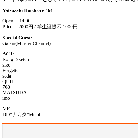
Yatsuzaki Hardcore #64
Open: 14:00
Price: 2000円 / 学生証提示 1000円
Special Guest:
Gatani(Murder Channel)
ACT:
RoughSketch
sige
Forgetter
sada
QUIL
708
MATSUDA
imo
MIC:
DD”ナカタ”Metal