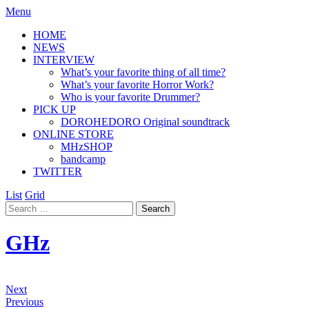
Menu
HOME
NEWS
INTERVIEW
What’s your favorite thing of all time?
What’s your favorite Horror Work?
Who is your favorite Drummer?
PICK UP
DOROHEDORO Original soundtrack
ONLINE STORE
MHzSHOP
bandcamp
TWITTER
List
Grid
GHz
Next
Previous