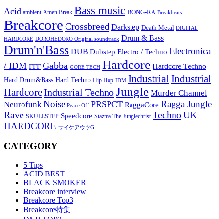
Bass music
Acid
BONG-RA
ambient
Amen Break
Breakbeats
Breakcore
Crossbreed
Darkstep
Death Metal
DIGITAL
Drum & Bass
HARDCORE
DOROHEDORO Original soundtrack
Drum'n'Bass
Electronica
DUB
Dubstep
Electro / Techno
Hardcore
Gabba
/ IDM
Hardcore Techno
FFF
GORE TECH
Industrial
Industrial
Hard Techno
Hard Drum&Bass
Hip Hop
IDM
Jungle
Hardcore
Industrial Techno
Murder Channel
Noise
Ragga Jungle
PRSPCT
Neurofunk
RaggaCore
Peace Off
Rave
Techno
UK
Speedcore
SKULLSTEP
Stazma The Junglechrist
HARDCORE
サイケアウツG
CATEGORY
5 Tips
ACID BEST
BLACK SMOKER
Breakcore interview
Breakcore Top3
Breakcore特集