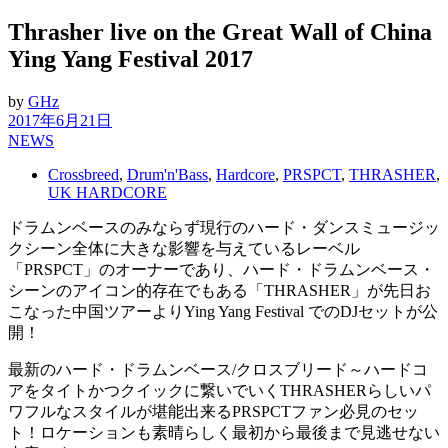
Thrasher live on the Great Wall of China
Ying Yang Festival 2017
by
GHz
2017年6月21日
NEWS
Crossbreed
,
Drum'n'Bass
,
Hardcore
,
PRSPCT
,
THRASHER
,
UK HARDCORE
ドラムンベースのみならず現行のハード・ダンスミュージッ
クシーン全体に大きな影響を与えているレーベル
「PRSPCT」のオーナーであり、ハード・ドラムンベース・
シーンのアイコン的存在でもある「THRASHER」が先日お
こなった中国ツアーよりYing Yang Festival でのDJセットが公
開！
最新のハード・ドラムンベース/クロスブリード～ハードコ
アをタイトかつクイックに繋いでいくTHRASHERらしいパ
ワフルなスタイルが堪能出来るPRSPCTファン必見のセッ
ト！ロケーションも素晴らしく最初から最後まで見逃せない