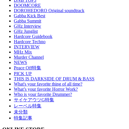
DNB TOP3
DOOMCORE
DOROHEDORO Original soundtrack
Gabba Kick Best
Gabba Summit
GHz Interview
GHz Junglist
Hardcore Guidebook
Hardcore Techno
INTERVIEW
MHz Mix
Murder Channel
NEWS
Peace Off特集
PICK UP
THIS IS DARKSIDE OF DRUM & BASS
What's your favorite thing of all time?
What’s your favorite Horror Work?
Who is your favorite Drummer?
サイケアウツG特集
レーベル特集
未分類
特集記事