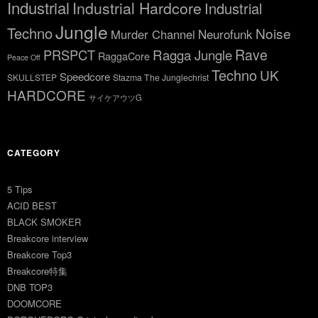
Industrial
Industrial Hardcore
Industrial
Jungle
Techno
Noise
Neurofunk
Murder Channel
Rave
Ragga Jungle
PRSPCT
RaggaCore
Peace Off
Techno
UK
Speedcore
SKULLSTEP
Stazma The Junglechrist
HARDCORE
サイケアウツG
CATEGORY
5 Tips
ACID BEST
BLACK SMOKER
Breakcore interview
Breakcore Top3
Breakcore特集
DNB TOP3
DOOMCORE