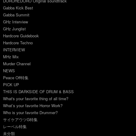
DOROHEDORO Original soundtrack
Gabba Kick Best
Gabba Summit
GHz Interview
GHz Junglist
Hardcore Guidebook
Hardcore Techno
INTERVIEW
MHz Mix
Murder Channel
NEWS
Peace Off特集
PICK UP
THIS IS DARKSIDE OF DRUM & BASS
What's your favorite thing of all time?
What’s your favorite Horror Work?
Who is your favorite Drummer?
サイケアウツG特集
レーベル特集
未分類