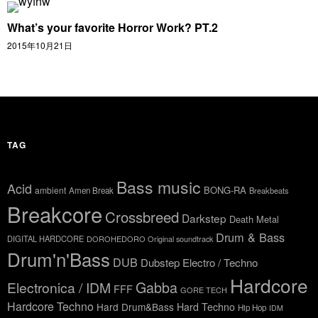
What’s your favorite Horror Work? PT.2
2015年10月21日
TAG
Bass music
Acid
BONG-RA
ambient
Amen Break
Breakbeats
Breakcore
Crossbreed
Darkstep
Death Metal
Drum & Bass
DIGITAL HARDCORE
DOROHEDORO Original soundtrack
Drum'n'Bass
DUB
Dubstep
Electro / Techno
Hardcore
Gabba
Electronica / IDM
FFF
GORE TECH
Hardcore Techno
Hard Drum&Bass
Hard Techno
Hip Hop
IDM