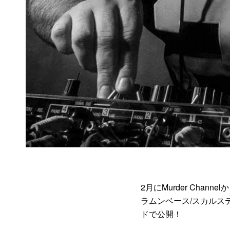
2月にMurder Ch
ラムンベース/スカルス
ドで公開！