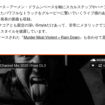
ース～アーメン・ドラムンベースを軸にスカルステップやハー
えたパワフルなトラックをグルービーに繋いでいくライブ感の
未発表の新曲も収録。
クコアとも親交の深いSmylaだけあって、非常にメタリックで
・スタイルを披露しています。
らリリースされた『
Murder Most Violent + Rain Down
』も合わせて