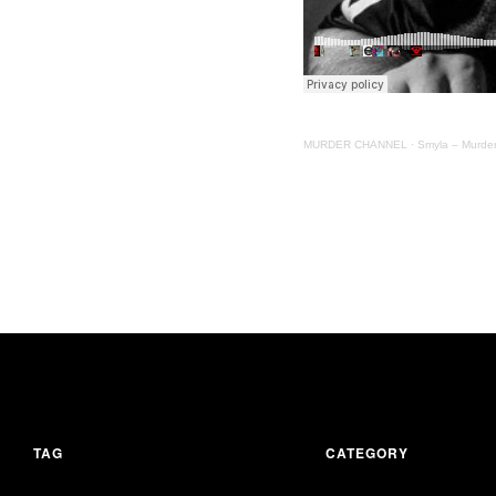
MURDER CHANNEL
·
Smyla – Murder
TAG
CATEGORY