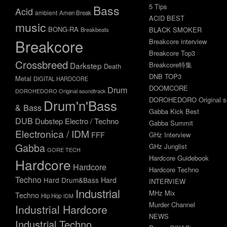
5 Tips
Bass
Acid
ambient
Amen Break
ACID BEST
music
BONG-RA
BLACK SMOKER
Breakbeats
Breakcore
Breakcore interview
Breakcore Top3
Crossbreed
Darkstep
Breakcore特集
Death
DNB TOP3
Metal
DIGITAL HARDCORE
DOOMCORE
Drum
DOROHEDORO Original soundtrack
DOROHEDORO Original so
Drum'n'Bass
& Bass
Gabba Kick Best
DUB
Dubstep
Electro / Techno
Gabba Summit
Electronica / IDM
FFF
GHz Interview
Gabba
GHz Junglist
GORE TECH
Hardcore Guidebook
Hardcore
Hardcore
Hardcore Techno
Techno
Hard Drum&Bass
Hard
INTERVIEW
Industrial
MHz Mix
Techno
Hip Hop
IDM
Murder Channel
Industrial Hardcore
NEWS
Industrial Techno