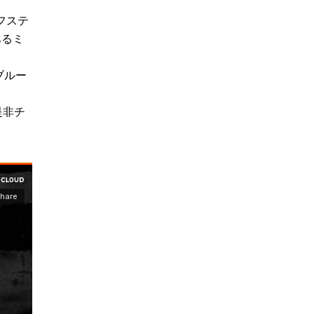
フステ
あるミ
ブルー
是非チ