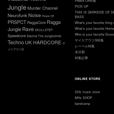
Peace Off特集
Jungle
PICK UP
Murder Channel
THIS IS DARKSIDE OF 
Noise
Neurofunk
Peace Off
BASS
Ragga
PRSPCT
RaggaCore
What's your favorite thing 
Rave
Jungle
What’s your favorite Horr
SKULLSTEP
Who is your favorite Dru
Speedcore
Stazma The Junglechrist
サイケアウツG特集
Techno
UK HARDCORE
サ
レーベル特集
イケアウツG
未分類
特集記事
ONLINE STORE
GHz music store
MHz SHOP
bandcamp