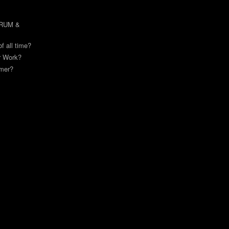
DRUM &
of all time?
or Work?
mmer?