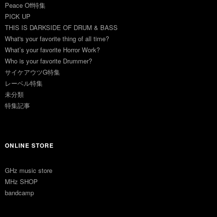
Peace Off特集
PICK UP
THIS IS DARKSIDE OF DRUM & BASS
What's your favorite thing of all time?
What’s your favorite Horror Work?
Who is your favorite Drummer?
サイケアウツG特集
レーベル特集
未分類
特集記事
ONLINE STORE
GHz music store
MHz SHOP
bandcamp