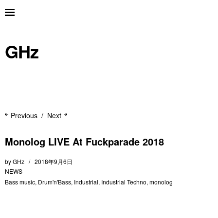
GHz
Previous
Next
Monolog LIVE At Fuckparade 2018
by
GHz
2018年9月6日
NEWS
Bass music
,
Drum'n'Bass
,
Industrial
,
Industrial Techno
,
monolog