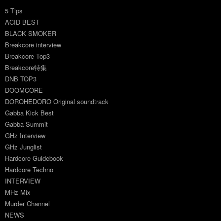
5 Tips
ACID BEST
BLACK SMOKER
Breakcore interview
Breakcore Top3
Breakcore特集
DNB TOP3
DOOMCORE
DOROHEDORO Original soundtrack
Gabba Kick Best
Gabba Summit
GHz Interview
GHz Junglist
Hardcore Guidebook
Hardcore Techno
INTERVIEW
MHz Mix
Murder Channel
NEWS