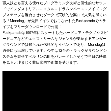
職人技とも言える優れたプログラミング技術と個性的なサウン
ドでインダストリアル～メタル～ドラムンベース～ノイズ～ダ
ブステップを混合させたダークで実験的な楽曲で人気を得てい
る「Monolog」が先日ドイツでおこなわれたFuckparadeでのラ
イブをフリーダウンロードで公開！
Fuckparadeは1997年にスタートしたハードコア・テクノやスピ
ードコアなどのエクストリームなジャンルが集結するアンダー
グラウンドでは知られた伝説的なイベントであり、Monologは
過去にも出演しています。今年は12台のトラックがサウンドシ
ステムを乗せてベルリンの町をパレードしたそうで当日の映像
を見ると凄まじく非日常的で衝撃を受けます。