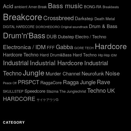
Bass music
Acid
BONG-RA
ambient
Amen Break
Breakbeats
Breakcore
Crossbreed
Darkstep
Death Metal
Drum & Bass
DIGITAL HARDCORE
DOROHEDORO Original soundtrack
Drum'n'Bass
DUB
Dubstep
Electro / Techno
Hardcore
Gabba
Electronica / IDM
FFF
GORE TECH
Hardcore Techno
Hard Drum&Bass
Hard Techno
Hip Hop
IDM
Industrial
Industrial Hardcore
Industrial
Jungle
Techno
Noise
Neurofunk
Murder Channel
Rave
Ragga Jungle
PRSPCT
RaggaCore
Peace Off
Techno
UK
Speedcore
SKULLSTEP
Stazma The Junglechrist
HARDCORE
サイケアウツG
CATEGORY