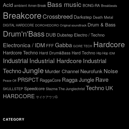
Bass music
Acid
BONG-RA
ambient
Amen Break
Breakbeats
Breakcore
Crossbreed
Darkstep
Death Metal
Drum & Bass
DIGITAL HARDCORE
DOROHEDORO Original soundtrack
Drum'n'Bass
DUB
Dubstep
Electro / Techno
Hardcore
Gabba
Electronica / IDM
FFF
GORE TECH
Hardcore Techno
Hard Drum&Bass
Hard Techno
Hip Hop
IDM
Industrial
Industrial Hardcore
Industrial
Jungle
Techno
Noise
Neurofunk
Murder Channel
Rave
Ragga Jungle
PRSPCT
RaggaCore
Peace Off
Techno
UK
Speedcore
SKULLSTEP
Stazma The Junglechrist
HARDCORE
サイケアウツG
CATEGORY