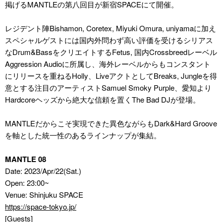
掲げるMANTLEの第八回目が新宿SPACEにて開催。
レジデント陣Bishamon, Coretex, Miyuki Omura, uniyamaに加え
スペシャルゲストには国内外問わず高い評価を受けるシリアス
なDrum&BassをクリエイトするFetus, 国内Crossbreedレーベル
Aggression Audioに所属し、海外レーベルからもコンスタント
にリリースを重ねるHolly、LiveアクトとしてBreaks, Jungleを得
意とする注目のアーティストSamuel Smoky Purple、愛知より
Hardcoreヘッズから絶大な信頼を置くThe Bad DJが登場。
MANTLEだからこそ実現できた異色ながらもDark&Hard Groove
を軸とした統一性のあるラインナップが集結。
MANTLE 08
Date: 2023/Apr/22(Sat.)
Open: 23:00~
Venue: Shinjuku SPACE
https://space-tokyo.jp/
[Guests]