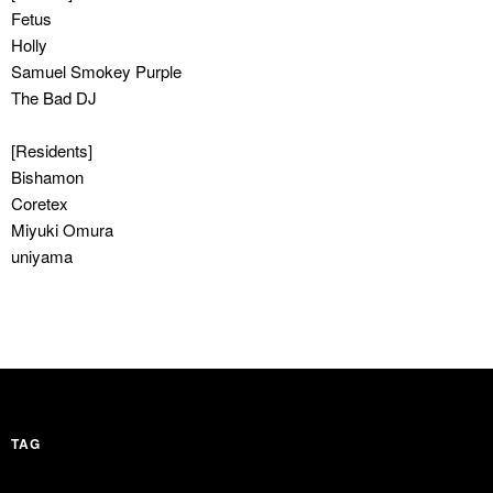
Fetus
Holly
Samuel Smokey Purple
The Bad DJ
[Residents]
Bishamon
Coretex
Miyuki Omura
uniyama
TAG