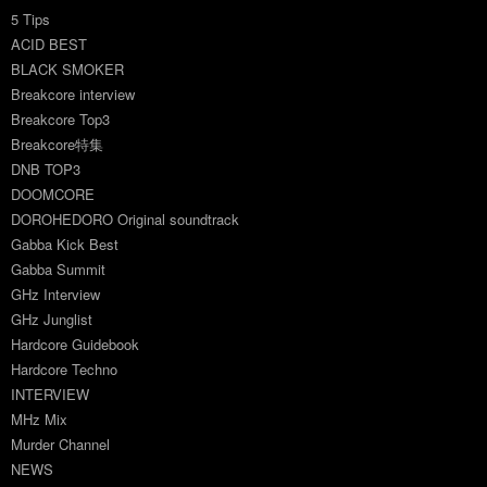
5 Tips
ACID BEST
BLACK SMOKER
Breakcore interview
Breakcore Top3
Breakcore特集
DNB TOP3
DOOMCORE
DOROHEDORO Original soundtrack
Gabba Kick Best
Gabba Summit
GHz Interview
GHz Junglist
Hardcore Guidebook
Hardcore Techno
INTERVIEW
MHz Mix
Murder Channel
NEWS