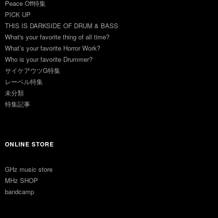
Peace Off特集
PICK UP
THIS IS DARKSIDE OF DRUM & BASS
What's your favorite thing of all time?
What’s your favorite Horror Work?
Who is your favorite Drummer?
サイケアウツG特集
レーベル特集
未分類
特集記事
ONLINE STORE
GHz music store
MHz SHOP
bandcamp