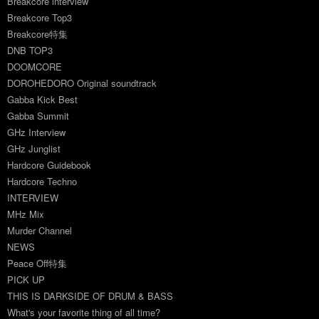
Breakcore interview
Breakcore Top3
Breakcore特集
DNB TOP3
DOOMCORE
DOROHEDORO Original soundtrack
Gabba Kick Best
Gabba Summit
GHz Interview
GHz Junglist
Hardcore Guidebook
Hardcore Techno
INTERVIEW
MHz Mix
Murder Channel
NEWS
Peace Off特集
PICK UP
THIS IS DARKSIDE OF DRUM & BASS
What's your favorite thing of all time?