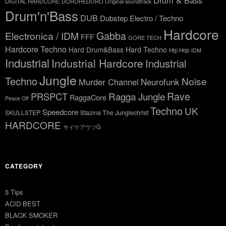
Drum & Bass
DIGITAL HARDCORE
DOROHEDORO Original soundtrack
Drum'n'Bass
DUB
Dubstep
Electro / Techno
Hardcore
Gabba
Electronica / IDM
FFF
GORE TECH
Hardcore Techno
Hard Drum&Bass
Hard Techno
Hip Hop
IDM
Industrial
Industrial Hardcore
Industrial
Jungle
Techno
Noise
Neurofunk
Murder Channel
Rave
Ragga Jungle
PRSPCT
RaggaCore
Peace Off
Techno
UK
Speedcore
SKULLSTEP
Stazma The Junglechrist
HARDCORE
サイケアウツG
CATEGORY
5 Tips
ACID BEST
BLACK SMOKER