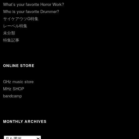
What’s your favorite Horror Work?
Who is your favorite Drummer?
サイケアウツG特集
レーベル特集
未分類
特集記事
ONLINE STORE
GHz music store
MHz SHOP
bandcamp
MONTHLY ARCHIVES
MONTHLY