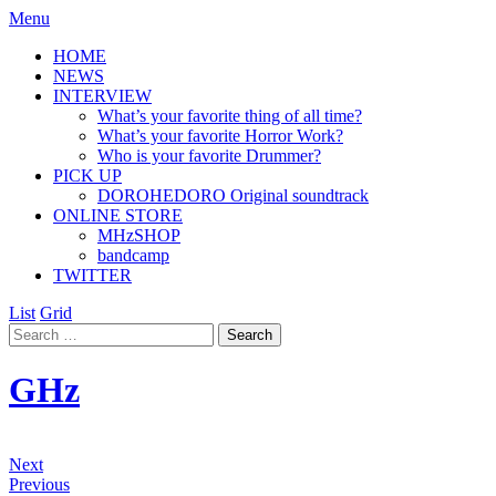
Menu
HOME
NEWS
INTERVIEW
What’s your favorite thing of all time?
What’s your favorite Horror Work?
Who is your favorite Drummer?
PICK UP
DOROHEDORO Original soundtrack
ONLINE STORE
MHzSHOP
bandcamp
TWITTER
List
Grid
GHz
Next
Previous