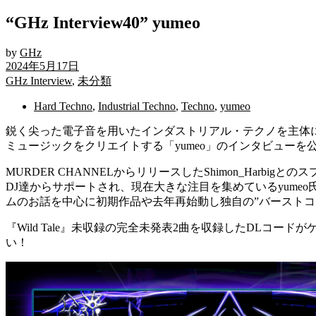
“GHz Interview40” yumeo
by
GHz
2024年5月17日
GHz Interview
,
未分類
Hard Techno
,
Industrial Techno
,
Techno
,
yumeo
鋭く尖った電子音を用いたインダストリアル・テクノを主体
ミュージックをクリエイトする「yumeo」のインタビューを
MURDER CHANNELからリリースしたShimon_Har
DJ達からサポートされ、現在大きな注目を集めているyumeo氏
ムのお話を中心に初期作品や去年再始動し独自の”バーストコア”
『Wild Tale』未収録の完全未発表2曲を収録したDLコードが
い！