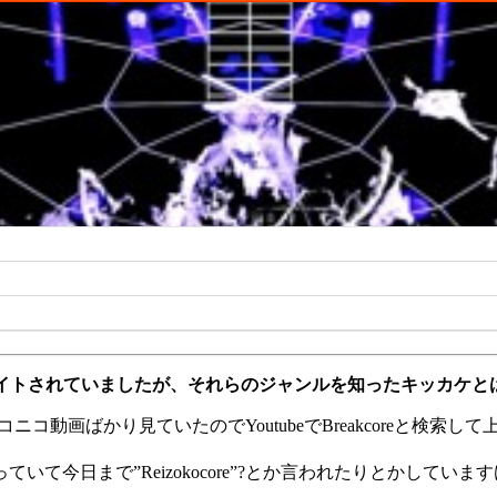
リエイトされていましたが、それらのジャンルを知ったキッカケ
ニコ動画ばかり見ていたのでYoutubeでBreakcoreと検索して
て今日まで”Reizokocore”?とか言われたりとかして