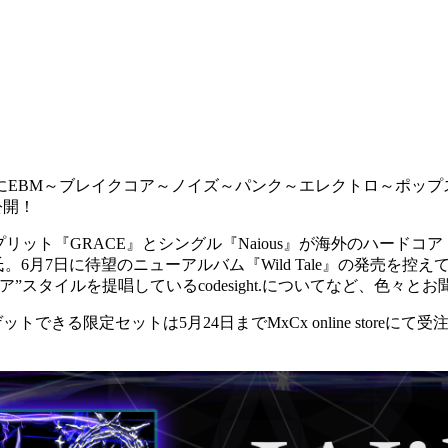
にEBM～ブレイクコア～ノイズ～パンク～エレクトロ～ポップ
公開！
bigとのスプリット『GRACE』とシングル『Naious』が海外の
。6月7日に待望のニューアルバム『Wild Tale』の発売を控
スタイルを提唱しているcodesight.についてなど、色々と
ゲットできる限定セットは5月24日までMxCx online sto