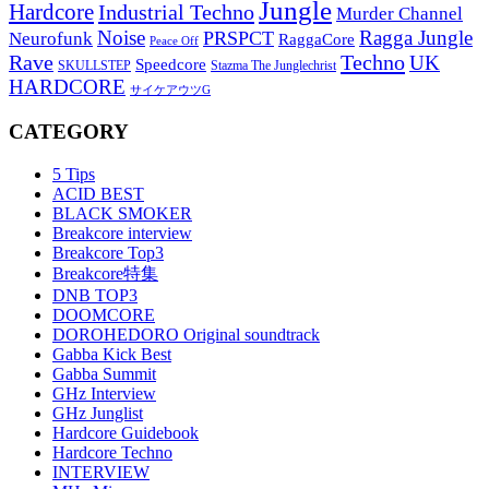
Jungle
Hardcore
Industrial Techno
Murder Channel
Noise
Ragga Jungle
PRSPCT
Neurofunk
RaggaCore
Peace Off
Rave
Techno
UK
Speedcore
SKULLSTEP
Stazma The Junglechrist
HARDCORE
サイケアウツG
CATEGORY
5 Tips
ACID BEST
BLACK SMOKER
Breakcore interview
Breakcore Top3
Breakcore特集
DNB TOP3
DOOMCORE
DOROHEDORO Original soundtrack
Gabba Kick Best
Gabba Summit
GHz Interview
GHz Junglist
Hardcore Guidebook
Hardcore Techno
INTERVIEW