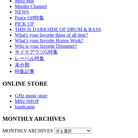
MHz Mix
Murder Channel
NEWS
Peace Off特集
PICK UP
THIS IS DARKSIDE OF DRUM & BASS
What's your favorite thing of all time?
What’s your favorite Horror Work?
Who is your favorite Drummer?
サイケアウツG特集
レーベル特集
未分類
特集記事
ONLINE STORE
GHz music store
MHz SHOP
bandcamp
MONTHLY ARCHIVES
MONTHLY ARCHIVES