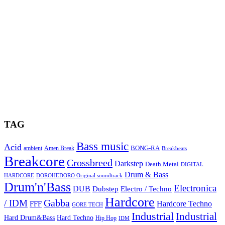
TAG
Bass music
Acid
BONG-RA
ambient
Amen Break
Breakbeats
Breakcore
Crossbreed
Darkstep
Death Metal
DIGITAL
Drum & Bass
HARDCORE
DOROHEDORO Original soundtrack
Drum'n'Bass
Electronica
DUB
Dubstep
Electro / Techno
Hardcore
Gabba
/ IDM
Hardcore Techno
FFF
GORE TECH
Industrial
Industrial
Hard Techno
Hard Drum&Bass
Hip Hop
IDM