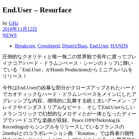
End.User – Resurface
by
GHz
2018年11月12日
NEWS
Breakcore
,
Crossbreed
,
Drum'n'Bass
,
End.User
,
HANDS
圧倒的なクオリティと唯一無二の世界観で長年に渡ってブレ
イクコア/ハード・ドラムンベース・シーンのトップに輝い
ている「End.User」がHands Productionsからミニアルバムを
リリース！
今作はEnd.Userの凶暴な部分がクローズアップされたハード
でカオティックなハード・ドラムンベースをメインにしたア
グレッシブな内容。感情的に乱舞する鋭く太いアーメン・ブ
レイクやインダストリアルなビート、そしてEnd.Userらしい
メランコリックで幻想的なメロディとが一体となったディー
プでハードコアな楽曲が収録。Peace OffやNekrolog1k
Recordingsからシングルをリリースしているフランスの
2methylとのコラボレーション曲「Rotation」では両者の個性