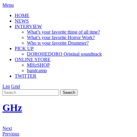
Menu
HOME
NEWS
INTERVIEW
What’s your favorite thing of all time?
What’s your favorite Horror Work?
Who is your favorite Drummer?
PICK UP
DOROHEDORO Original soundtrack
ONLINE STORE
MHzSHOP
bandcamp
TWITTER
List
Grid
GHz
Next
Previous